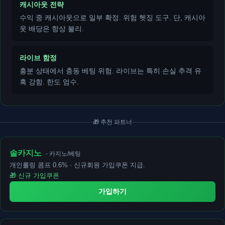
캐시아웃 전략
수익 중 캐시아웃으로 일부 확정. 위험 헷징 도구. 단, 캐시아
웃 배당은 항상 불리.
라이브 함정
흥분 상태에서 충동 베팅 위험. 라이브는 특히 손실 추격 유
혹 강함. 한도 엄수.
🎁 추천 파트너
솔카지노
- 카지노/베팅
개인롤링 콤프 0.6% · 신규회원 가입쿠폰 지급.
🎁 신규 가입쿠폰
가입하기