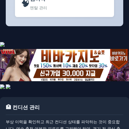
🧠
멘탈 관리
🏥 컨디션 관리
부상 이력을 확인하고 최근 컨디션 상태를 파악하는 것이 중요합
니다. ​연속 출전 여부와 피로도를 고려해야 하며, 경기 전 공식 출