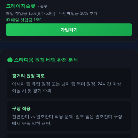
크레이지슬롯
- 슬롯
매일 첫입금 15%(최대50만) · 두번째입금 10% 추가.
🎁 매일 첫입금 15%
가입하기
🏟️ 스타디움 원정 베팅 완전 분석
장거리 원정 피로
아시아 팀 유럽 원정 또는 남미 팀 북미 원정. 24시간 이상
이동 시 첫 경기 주의.
구장 적응
천연잔디 vs 인조잔디 적응 문제. 일부 팀은 인조잔디 구장
에서 유독 약한 패턴.