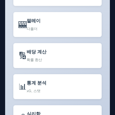
팔레이
🎰
다폴더
배당 계산
🔢
확률 환산
통계 분석
📊
xG, 스탯
심리학