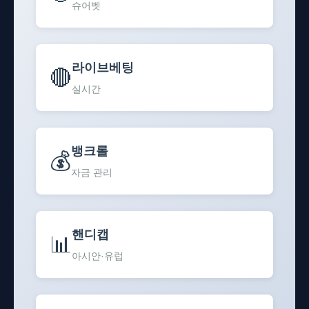
슈어벳
라이브베팅
🔴
실시간
뱅크롤
💰
자금 관리
핸디캡
📊
아시안·유럽