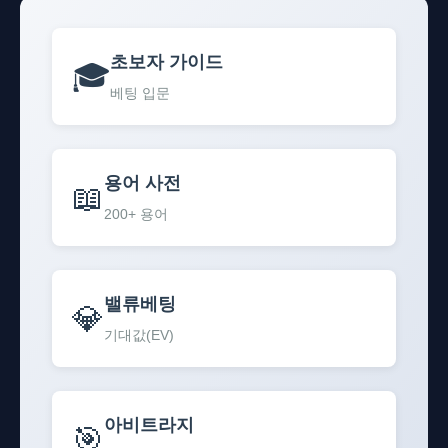
초보자 가이드
🎓
베팅 입문
용어 사전
📖
200+ 용어
밸류베팅
💎
기대값(EV)
아비트라지
🎯