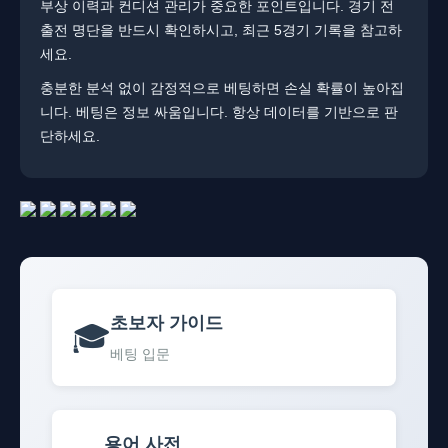
부상 이력과 컨디션 관리가 중요한 포인트입니다. ​​경기 전
출전 명단을 반드시 확인하시고, 최근 5경기 기록을 참고하
세요.
​​충분한 분석 없이 감정적으로 베팅하면 손실 확률이 높아집
니다. 베팅은 정보 싸움입니다. ​​항상 데이터를 기반으로 판
단하세요.
초보자 가이드
🎓
베팅 입문
용어 사전