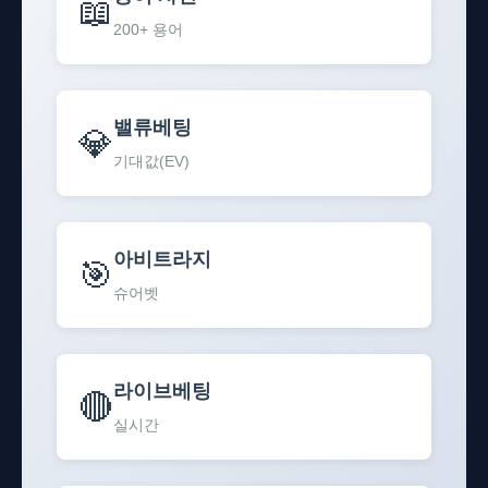
📖
200+ 용어
밸류베팅
💎
기대값(EV)
아비트라지
🎯
슈어벳
라이브베팅
🔴
실시간