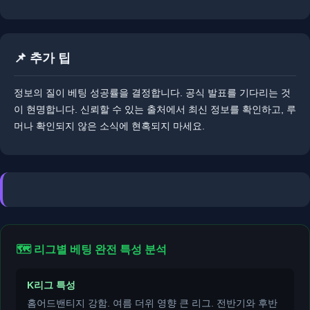
📌 추가 팁
정보의 질이 베팅 성공률을 결정합니다. ​공식 발표를 기다리는 것
이 현명합니다. ​신뢰할 수 있는 출처에서 최신 정보를 확인하고, 루
머나 확인되지 않은 소식에 현혹되지 마세요.
🗺️ 리그별 베팅 완전 특성 분석
K리그 특성
홈어드밴티지 강함. 여름 더위 영향 큰 리그. 전반기와 후반