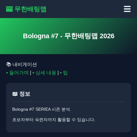
☰
🎰 무한배팅맵
Bologna #7 - 무한배팅맵 2026
📚 내비게이션
▪ 들어가며
|
▪ 상세 내용
|
▪ 팁
📖 정보
Bologna #7 SERIEA 시즌 분석.
초보자부터 숙련자까지 활용할 수 있습니다.