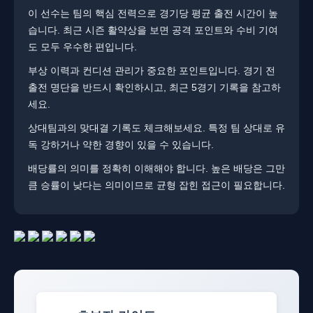
이 선수는 팀의 핵심 전력으로 경기당 평균 출전 시간이 높
습니다. ​최근 시즌 활약상을 보면 공격 포인트와 수비 기여
도 모두 우수한 편입니다.
부상 이력과 컨디션 관리가 중요한 포인트입니다. 경기 전
출전 명단을 반드시 확인하시고, 최근 5경기 기록을 참고하
세요.
상대팀과의 맞대결 기록도 체크해보세요. 특정 팀 상대로 유
독 강하거나 약한 경향이 있을 수 있습니다.
배당률의 의미를 정확히 이해해야 합니다. ​​높은 배당은 그만
큼 승률이 낮다는 의미이므로 균형 잡힌 접근이 필요합니다.