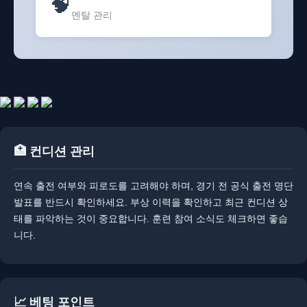
🧠
멘탈 관리
🏥 컨디션 관리
​연속 출전 여부와 피로도를 고려해야 하며, 경기 전 공식 출전 명단
발표를 반드시 확인하세요. 부상 이력을 확인하고 최근 컨디션 상
태를 파악하는 것이 중요합니다. ​훈련 참여 소식도 체크하면 좋습
니다.
📈 베팅 포인트