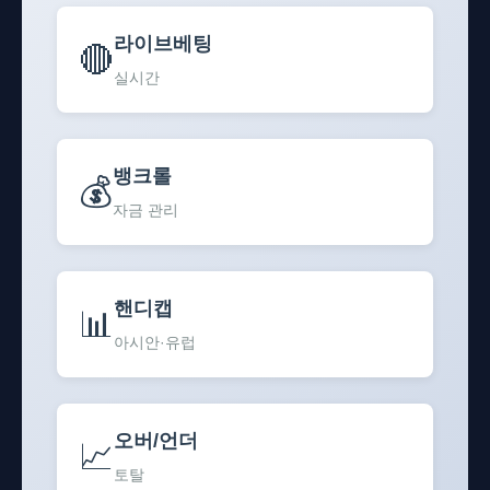
라이브베팅
🔴
실시간
뱅크롤
💰
자금 관리
핸디캡
📊
아시안·유럽
오버/언더
📈
토탈