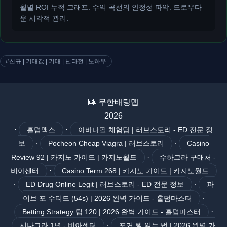
월별 ROI 누적 그래프. 수익 곡선의 안정성 파악. 드로우다
운 시각적 관리.
#신규 | 기대값 | 기대 | 난타전 | 노하우
🎰 무한배팅맵
2026
·
·
홀덤맥스
아바나필 체험담 | 러브스토리 - ED 전문 정
·
·
보
Pocheon Cheap Viagra | 러브스토리
Casino
·
Review 92 | 카지노 가이드 | 카지노월드
수하그라 구매처 -
·
비아센터
Casino Term 268 | 카지노 가이드 | 카지노월드
·
·
ED Drug Online Legit | 러브스토리 - ED 전문 정보
파
·
이브 포 수티드 (54s) | 2026 완벽 가이드 - 홀덤마스터
·
Betting Strategy 팁 120 | 2026 완벽 가이드 - 홀덤마스터
·
시나그라 1년 - 비아센터
포커 텔 읽는 법 | 2026 완벽 가