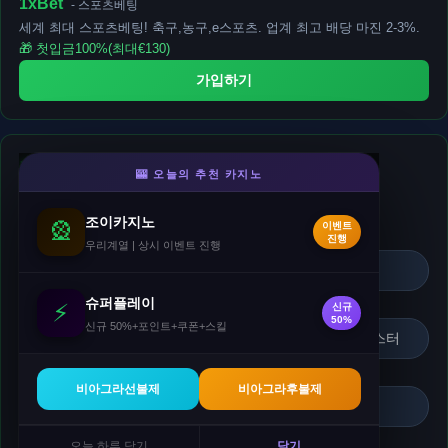
1xBet
- 스포츠베팅
세계 최대 스포츠베팅! 축구,농구,e스포츠. 업계 최고 배당 마진 2-3%.
🎁 첫입금100%(최대€130)
가입하기
파라오카지노
- 스포츠베팅
🎰 오늘의 추천 카지노
신규가입 후 첫입금 보너스 지급.
🎁 롤링조건 500%
조이카지노
🎡
이벤트
·
진행
우리계열 | 상시 이벤트 진행
Parkinsons 환자 Sildenafil Dosage | 러브스토리
슈퍼플레이
·
⚡
신규
50%
신규 50%+포인트+쿠폰+스킬
룰렛 팁 #138 완벽 가이드 | 2026 완벽 가이드 - 홀덤마스터
·
비아그라선불제
비아그라후불제
맥시그라 고혈압 | 러브스토리 - ED 전문 정보
·
오늘 하루 닫기
닫기