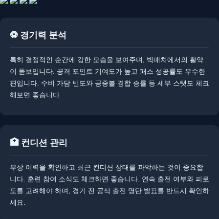
⚽ 경기력 분석
특히 결정적인 순간에 강한 모습을 보여주며, 빅매치에서의 활약
이 돋보입니다. 공격 포인트 기여도가 높고 패스 성공률도 우수한
편입니다. ​​수비 가담 빈도와 공중볼 경합 승률 등 세부 스탯도 체크
해보면 좋습니다.
🏥 컨디션 관리
부상 이력을 확인하고 최근 컨디션 상태를 파악하는 것이 중요합
니다. ​훈련 참여 소식도 체크하면 좋습니다. ​연속 출전 여부와 피로
도를 고려해야 하며, 경기 전 공식 출전 명단 발표를 반드시 확인하
세요.