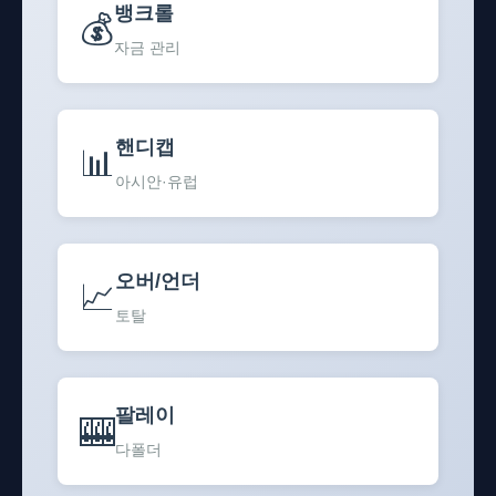
뱅크롤
💰
자금 관리
핸디캡
📊
아시안·유럽
오버/언더
📈
토탈
팔레이
🎰
다폴더