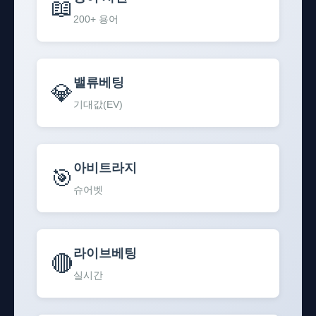
📖
200+ 용어
밸류베팅
💎
기대값(EV)
아비트라지
🎯
슈어벳
라이브베팅
🔴
실시간