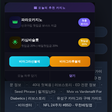
크레이지슬롯
- 슬롯
🎰 오늘의 추천 카지노
매일 첫입금 15%(최대50만) · 두번째입금 10% 추가.
🎁 매일 첫입금 15%
파라오카지노
👑
첫충
·
보너스
신규가입 첫입금 보너스 지급
Velodrome 가이드 #4 - 무한배팅맵
카심바슬롯
·
🌟
첫입금
20%
첫입금 20% | 매일첫입금 20%
야마토 보너스 진짜 완벽 가이드 | 릴게임난다
비아그라선불제
비아그라후불제
·
아바나필 성능위해 - 비아센터
39만원 플레이 가이
오늘 하루 닫기
닫기
·
드 | 릴게임난다
일라이 체험담 | 러브스토리 - ED 전
·
·
문 정보
40대 첫복용 | 러브스토리 - ED 전문 정보
·
Seed Phrase | 릴게임난다
Mvix vs Vardenafil For
·
Diabetics | 러브스토리
유성구 카마그라 구매 가이드
·
- 비아센터
NFL 24주차 #B5D - 무한배팅맵