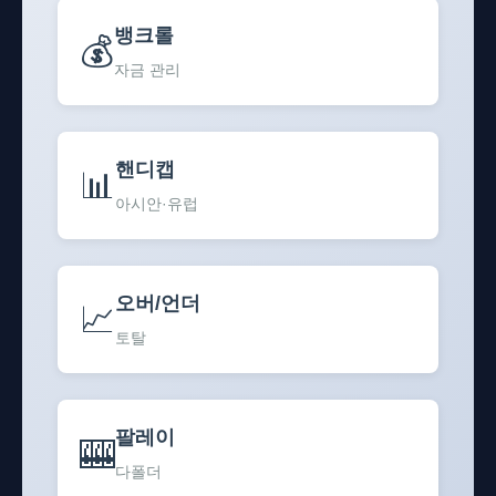
뱅크롤
💰
자금 관리
핸디캡
📊
아시안·유럽
오버/언더
📈
토탈
팔레이
🎰
다폴더