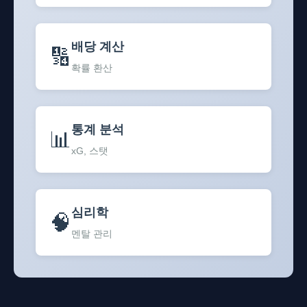
배당 계산
🔢
확률 환산
통계 분석
📊
xG, 스탯
심리학
🧠
멘탈 관리