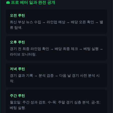
💼 프로 베터 일과 완전 공개
오전 루틴
최신 부상 뉴스 수집 → 라인업 예상 → 배당 오픈 확인 → 밸
류 탐색.
오후 루틴
경기 전 최종 라인업 확인 → 배당 최종 체크 → 베팅 실행 →
라이브 모니터링.
저녁 루틴
경기 결과 기록 → 분석 검증 → 다음 날 경기 사전 분석 시
작.
주간 루틴
월요일: 주간 성과 검토. 수-목: 주말 경기 심층 분석. 금-토:
베팅 실행.