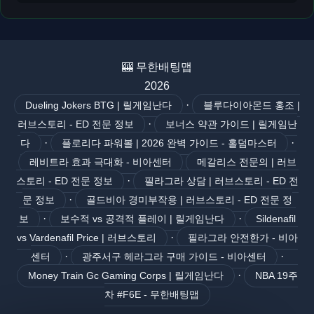
🎰 무한배팅맵
2026
·
Dueling Jokers BTG | 릴게임난다
블루다이아몬드 홍조 |
·
러브스토리 - ED 전문 정보
보너스 약관 가이드 | 릴게임난
·
·
다
플로리다 파워볼 | 2026 완벽 가이드 - 홀덤마스터
레비트라 효과 극대화 - 비아센터
메갈리스 전문의 | 러브
·
스토리 - ED 전문 정보
필라그라 상담 | 러브스토리 - ED 전
·
문 정보
골드비아 경미부작용 | 러브스토리 - ED 전문 정
·
·
보
보수적 vs 공격적 플레이 | 릴게임난다
Sildenafil
·
vs Vardenafil Price | 러브스토리
필라그라 안전한가 - 비아
·
·
센터
광주서구 헤라그라 구매 가이드 - 비아센터
·
Money Train Gc Gaming Corps | 릴게임난다
NBA 19주
차 #F6E - 무한배팅맵