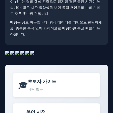
이 선수는 팀의 핵심 전력으로 경기당 평균 출전 시간이 높
습니다. ​최근 시즌 활약상을 보면 공격 포인트와 수비 기여
도 모두 우수한 편입니다.
베팅은 정보 싸움입니다. 항상 데이터를 기반으로 판단하세
요. 충분한 분석 없이 감정적으로 베팅하면 손실 확률이 높
아집니다.
초보자 가이드
🎓
베팅 입문
용어 사전