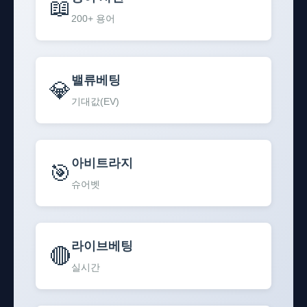
📖
200+ 용어
밸류베팅
💎
기대값(EV)
아비트라지
🎯
슈어벳
라이브베팅
🔴
실시간