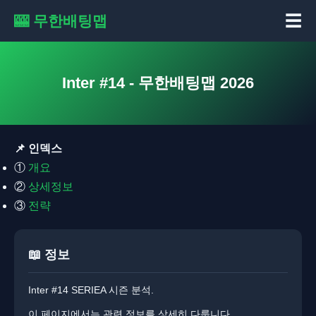
☰
🎰 무한배팅맵
Inter #14 - 무한배팅맵 2026
📌 인덱스
①
개요
②
상세정보
③
전략
📖 정보
Inter #14 SERIEA 시즌 분석.
이 페이지에서는 관련 정보를 상세히 다룹니다.