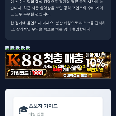
이 선수는 팀의 핵심 전력으로 경기당 평균 출전 시간이 높
습니다. 최근 시즌 활약상을 보면 공격 포인트와 수비 기여
도 모두 우수한 편입니다.
한 경기에 올인하지 마세요. ​​분산 베팅으로 리스크를 관리하
고, 장기적인 수익을 목표로 하는 것이 현명합니다.
초보자 가이드
🎓
베팅 입문