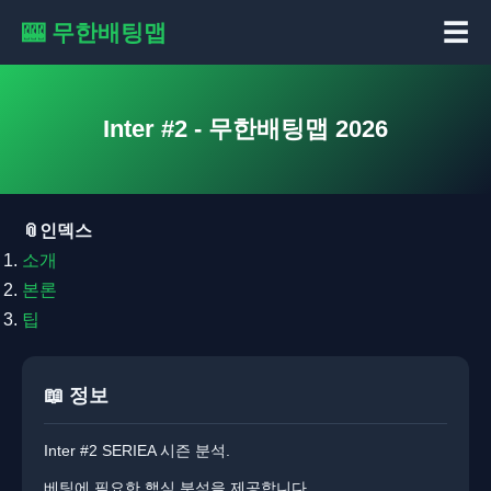
☰
🎰 무한배팅맵
Inter #2 - 무한배팅맵 2026
📎인덱스
소개
본론
팁
📖 정보
Inter #2 SERIEA 시즌 분석.
베팅에 필요한 핵심 분석을 제공합니다.