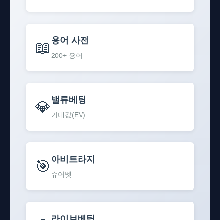
용어 사전
📖
200+ 용어
밸류베팅
💎
기대값(EV)
아비트라지
🎯
슈어벳
라이브베팅