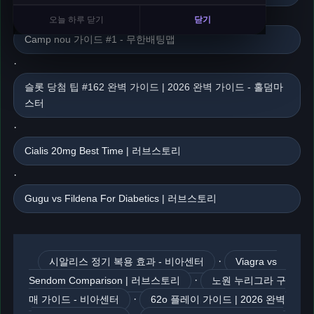
·
오늘 하루 닫기
닫기
Camp nou 가이드 #1 - 무한배팅맵
·
슬롯 당첨 팁 #162 완벽 가이드 | 2026 완벽 가이드 - 홀덤마
스터
·
Cialis 20mg Best Time | 러브스토리
·
Gugu vs Fildena For Diabetics | 러브스토리
·
시알리스 정기 복용 효과 - 비아센터
Viagra vs
·
Sendom Comparison | 러브스토리
노원 누리그라 구
·
매 가이드 - 비아센터
62o 플레이 가이드 | 2026 완벽