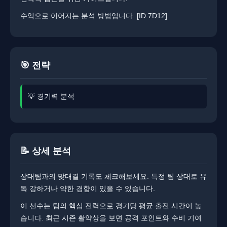
수익으로 이어지는 분석 방법입니다. [ID:7D12]
🎯 전략
💡 경기력 분석
📝 상세 분석
상대팀과의 맞대결 기록도 체크해보세요. 특정 팀 상대로 유
독 강하거나 약한 경향이 있을 수 있습니다.
이 선수는 팀의 핵심 전력으로 경기당 평균 출전 시간이 높
습니다. ​최근 시즌 활약상을 보면 공격 포인트와 수비 기여