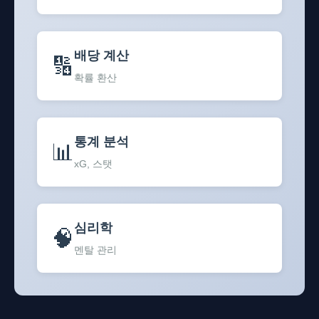
배당 계산
🔢
확률 환산
통계 분석
📊
xG, 스탯
심리학
🧠
멘탈 관리