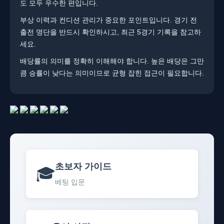
도 모두 우수한 편입니다.
부상 이력과 컨디션 관리가 중요한 포인트입니다. ​경기 전
출전 명단을 반드시 확인하시고, 최근 5경기 기록을 참고하
세요.
배당률의 의미를 정확히 이해해야 합니다. 높은 배당은 그만
큼 승률이 낮다는 의미이므로 균형 잡힌 접근이 필요합니다.
초보자 가이드
🎓
베팅 입문