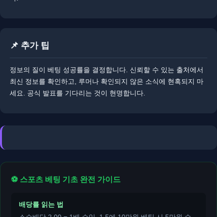
📌 추가 팁
정보의 질이 베팅 성공률을 결정합니다. 신뢰할 수 있는 출처에서
최신 정보를 확인하고, 루머나 확인되지 않은 소식에 현혹되지 마
세요. ​공식 발표를 기다리는 것이 현명합니다.
⚽ 스포츠 베팅 기초 완전 가이드
배당률 읽는 법