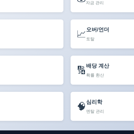
자금 관리
오버/언더
📈
토탈
배당 계산
🔢
확률 환산
심리학
🧠
멘탈 관리