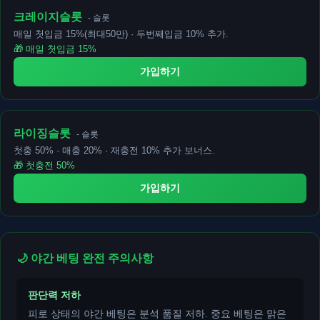
크레이지슬롯
- 슬롯
매일 첫입금 15%(최대50만) · 두번째입금 10% 추가.
🎁 매일 첫입금 15%
가입하기
라이징슬롯
- 슬롯
첫충 50% · 매충 20% · 재충전 10% 추가 보너스.
🎁 첫충전 50%
가입하기
🌙 야간 베팅 완전 주의사항
판단력 저하
피로 상태의 야간 베팅은 분석 품질 저하. 중요 베팅은 맑은