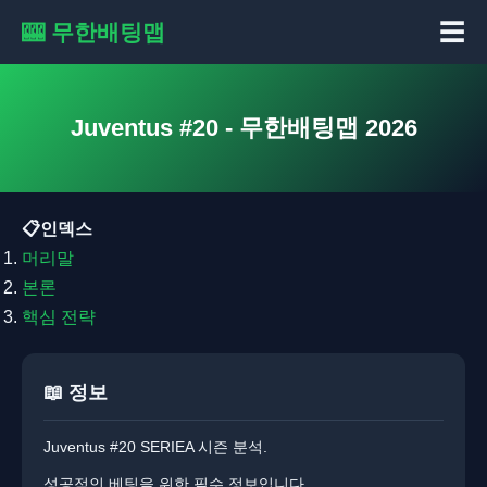
☰
🎰 무한배팅맵
Juventus #20 - 무한배팅맵 2026
📋인덱스
머리말
본론
핵심 전략
📖 정보
Juventus #20 SERIEA 시즌 분석.
성공적인 베팅을 위한 필수 정보입니다.