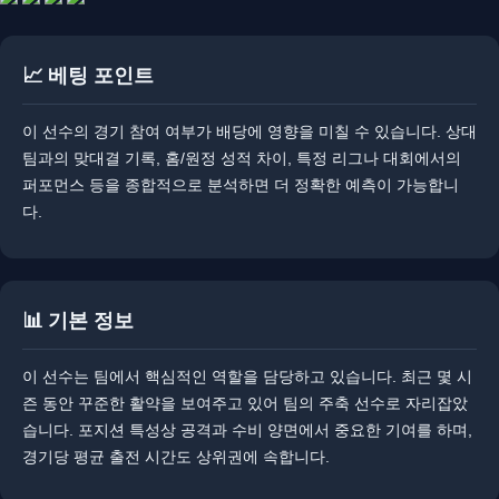
📈 베팅 포인트
이 선수의 경기 참여 여부가 배당에 영향을 미칠 수 있습니다. ​상대
팀과의 맞대결 기록, 홈/원정 성적 차이, 특정 리그나 대회에서의
퍼포먼스 등을 종합적으로 분석하면 더 정확한 예측이 가능합니
다.
📊 기본 정보
이 선수는 팀에서 핵심적인 역할을 담당하고 있습니다. ​최근 몇 시
즌 동안 꾸준한 활약을 보여주고 있어 팀의 주축 선수로 자리잡았
습니다. 포지션 특성상 공격과 수비 양면에서 중요한 기여를 하며,
경기당 평균 출전 시간도 상위권에 속합니다.