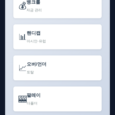
뱅크롤
💰
자금 관리
핸디캡
📊
아시안·유럽
오버/언더
📈
토탈
팔레이
🎰
다폴더