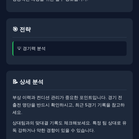
🎯 전략
💡 경기력 분석
📝 상세 분석
부상 이력과 컨디션 관리가 중요한 포인트입니다. 경기 전
출전 명단을 반드시 확인하시고, 최근 5경기 기록을 참고하
세요.
상대팀과의 맞대결 기록도 체크해보세요. ​​특정 팀 상대로 유
독 강하거나 약한 경향이 있을 수 있습니다.