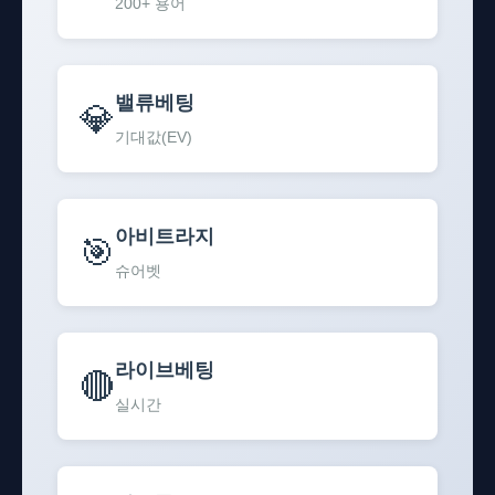
200+ 용어
밸류베팅
💎
기대값(EV)
아비트라지
🎯
슈어벳
라이브베팅
🔴
실시간