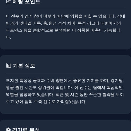
📈 베팅 포인트
이 선수의 경기 참여 여부가 배당에 영향을 미칠 수 있습니다. 상대
팀과의 맞대결 기록, 홈/원정 성적 차이, 특정 리그나 대회에서의
퍼포먼스 등을 종합적으로 분석하면 더 정확한 예측이 가능합니
다.
📊 기본 정보
포지션 특성상 공격과 수비 양면에서 중요한 기여를 하며, 경기당
평균 출전 시간도 상위권에 속합니다. 이 선수는 팀에서 핵심적인
역할을 담당하고 있습니다. ​​최근 몇 시즌 동안 꾸준한 활약을 보여
주고 있어 팀의 주축 선수로 자리잡았습니다.
⚽ 경기력 분석