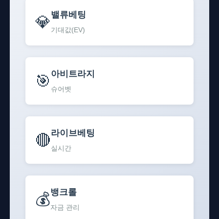
밸류베팅
💎
기대값(EV)
아비트라지
🎯
슈어벳
라이브베팅
🔴
실시간
뱅크롤
💰
자금 관리