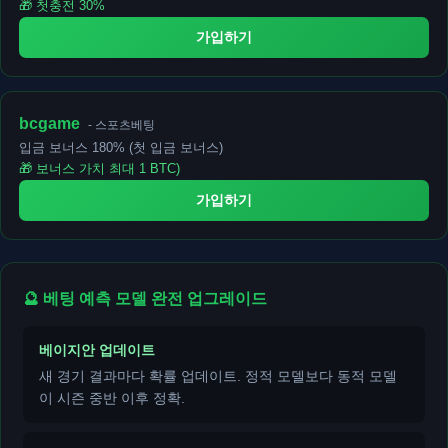
🎁 첫충전 30%
가입하기
bcgame
- 스포츠베팅
입금 보너스 180% (첫 입금 보너스)
🎁 보너스 가치 최대 1 BTC)
가입하기
🔮 베팅 예측 모델 완전 업그레이드
베이지안 업데이트
새 경기 결과마다 확률 업데이트. 정적 모델보다 동적 모델
이 시즌 중반 이후 정확.