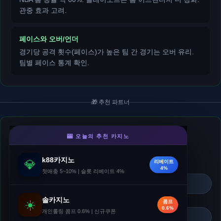
관중 효과 고려.
페이스와 오버/언더
경기당 공격 횟수(페이스)가 높은 팀 간 경기는 오버 유리.
팀별 페이스 통계 확인.
🎁 추천 파트너
비바카지노
- 온라인카지노
🎰 오늘의 추천 카지노
신규가입 후 첫입금 보너스 지급.
🎁 롤링조건 500%
k88카지노
💎
리베이트
·
4%
첫매충 5~10% | 슬롯 리베이트 4%
즉시 출금 트렌드 2026 | 릴게임난다
솔카지노
·
☀️
콤프
0.6%
개인롤링 콤프 0.6% | 신규쿠폰
Texas Holdem 에볼루션 | 릴게임난다