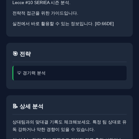
Lecce #10 SERIEA 시즌 분석.
전략적 접근을 위한 가이드입니다.
실전에서 바로 활용할 수 있는 정보입니다. ​​[ID:66DE]
🎯 전략
💡 경기력 분석
📝 상세 분석
상대팀과의 맞대결 기록도 체크해보세요. 특정 팀 상대로 유
독 강하거나 약한 경향이 있을 수 있습니다.