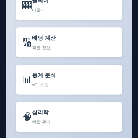
팔레이
🎰
다폴더
배당 계산
🔢
확률 환산
통계 분석
📊
xG, 스탯
심리학
🧠
멘탈 관리