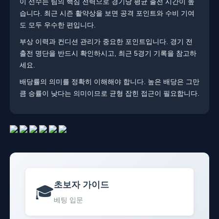
이 선수는 팀의 핵심 전력으로 경기당 평균 출전 시간이 높
습니다. ​최근 시즌 활약상을 보면 공격 포인트와 수비 기여
도 모두 우수한 편입니다.
부상 이력과 컨디션 관리가 중요한 포인트입니다. ​경기 전
출전 명단을 반드시 확인하시고, 최근 5경기 기록을 참고하
세요.
배당률의 의미를 정확히 이해해야 합니다. ​높은 배당은 그만
큼 승률이 낮다는 의미이므로 균형 잡힌 접근이 필요합니다.
초보자 가이드
🎓
베팅 입문