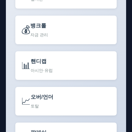
뱅크롤
💰
자금 관리
핸디캡
📊
아시안·유럽
오버/언더
📈
토탈