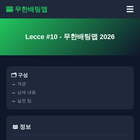
☰
🎰 무한배팅맵
Lecce #10 - 무한배팅맵 2026
🗂️ 구성
→
개관
→
상세 내용
→
실전 팁
📖 정보