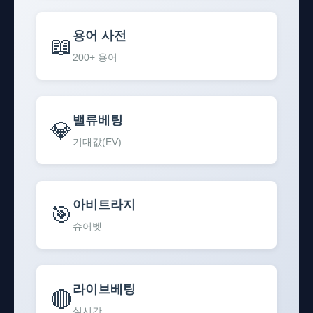
용어 사전
📖
200+ 용어
밸류베팅
💎
기대값(EV)
아비트라지
🎯
슈어벳
라이브베팅
🔴
실시간