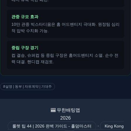
관중 규모 효과
10만 관중 빅스타디움은 홈 어드밴티지 극대화. 원정팀 심리
적 압박 수치화 가능.
중립 구장 경기
컵 결승, 슈퍼컵 등 중립 구장은 홈어드밴티지 소멸. 순수 전
력 대결. 핸디캡 재검토.
#설명 | 동부 | 자유계약 | 기대주
🎰 무한배팅맵
2026
·
룰렛 팁 44 | 2026 완벽 가이드 - 홀덤마스터
King Kong