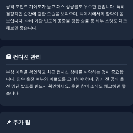
공격 포인트 기여도가 높고 패스 성공률도 우수한 편입니다. ​특히
결정적인 순간에 강한 모습을 보여주며, 빅매치에서의 활약이 돋
보입니다. ​수비 가담 빈도와 공중볼 경합 승률 등 세부 스탯도 체크
해보면 좋습니다.
🏥 컨디션 관리
부상 이력을 확인하고 최근 컨디션 상태를 파악하는 것이 중요합
니다. 연속 출전 여부와 피로도를 고려해야 하며, 경기 전 공식 출
전 명단 발표를 반드시 확인하세요. 훈련 참여 소식도 체크하면 좋
습니다.
📌 추가 팁