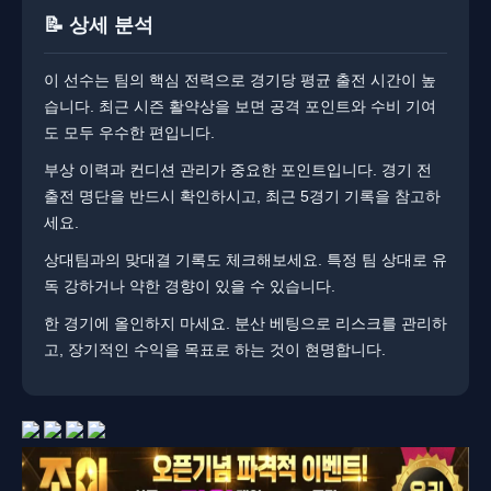
📝 상세 분석
이 선수는 팀의 핵심 전력으로 경기당 평균 출전 시간이 높
습니다. ​​최근 시즌 활약상을 보면 공격 포인트와 수비 기여
도 모두 우수한 편입니다.
부상 이력과 컨디션 관리가 중요한 포인트입니다. 경기 전
출전 명단을 반드시 확인하시고, 최근 5경기 기록을 참고하
세요.
상대팀과의 맞대결 기록도 체크해보세요. 특정 팀 상대로 유
독 강하거나 약한 경향이 있을 수 있습니다.
한 경기에 올인하지 마세요. 분산 베팅으로 리스크를 관리하
고, 장기적인 수익을 목표로 하는 것이 현명합니다.