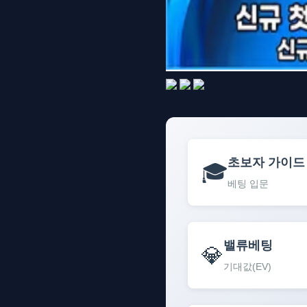
초보자 가이드
🎓
베팅 입문
밸류베팅
💎
기대값(EV)