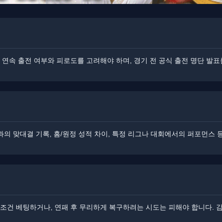
​연속 출전 여부와 피로도를 고려해야 하며, 경기 전 공식 출전 명단 발표
팀과의 맞대결 기록, 홈/원정 성적 차이, 특정 리그나 대회에서의 퍼포먼스
조건 베팅하거나, 연패 후 무리하게 복구하려는 시도는 피해야 합니다. 