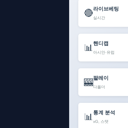
라이브베팅
🔴
실시간
핸디캡
📊
아시안·유럽
팔레이
🎰
다폴더
통계 분석
📊
xG, 스탯