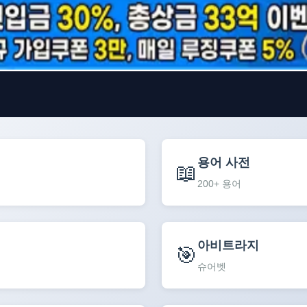
용어 사전
📖
200+ 용어
아비트라지
🎯
슈어벳