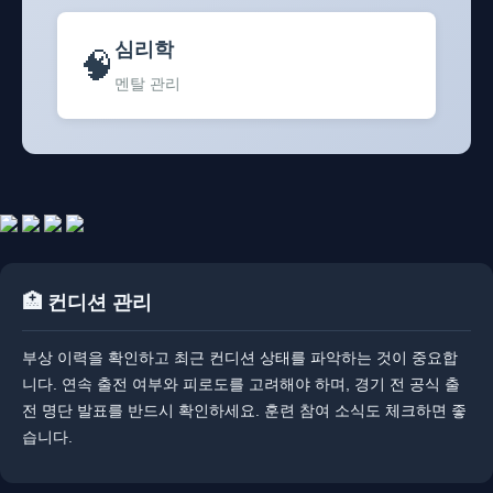
심리학
🧠
멘탈 관리
🏥 컨디션 관리
부상 이력을 확인하고 최근 컨디션 상태를 파악하는 것이 중요합
니다. ​연속 출전 여부와 피로도를 고려해야 하며, 경기 전 공식 출
전 명단 발표를 반드시 확인하세요. 훈련 참여 소식도 체크하면 좋
습니다.