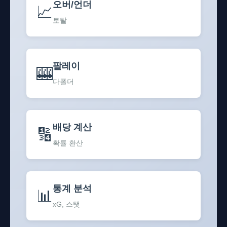
오버/언더
📈
토탈
팔레이
🎰
다폴더
배당 계산
🔢
확률 환산
통계 분석
📊
xG, 스탯