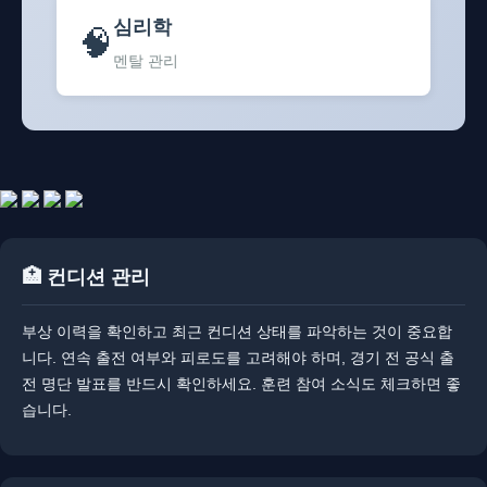
심리학
🧠
멘탈 관리
🏥 컨디션 관리
부상 이력을 확인하고 최근 컨디션 상태를 파악하는 것이 중요합
니다. 연속 출전 여부와 피로도를 고려해야 하며, 경기 전 공식 출
전 명단 발표를 반드시 확인하세요. ​​훈련 참여 소식도 체크하면 좋
습니다.