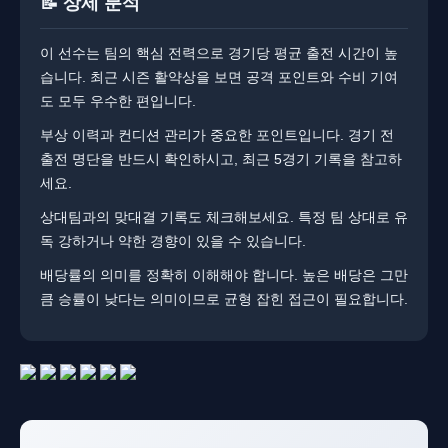
📝 상세 분석
이 선수는 팀의 핵심 전력으로 경기당 평균 출전 시간이 높
습니다. ​​최근 시즌 활약상을 보면 공격 포인트와 수비 기여
도 모두 우수한 편입니다.
부상 이력과 컨디션 관리가 중요한 포인트입니다. ​​경기 전
출전 명단을 반드시 확인하시고, 최근 5경기 기록을 참고하
세요.
상대팀과의 맞대결 기록도 체크해보세요. ​​특정 팀 상대로 유
독 강하거나 약한 경향이 있을 수 있습니다.
배당률의 의미를 정확히 이해해야 합니다. ​높은 배당은 그만
큼 승률이 낮다는 의미이므로 균형 잡힌 접근이 필요합니다.