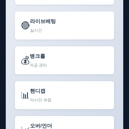
라이브베팅
🔴
실시간
뱅크롤
💰
자금 관리
핸디캡
📊
아시안·유럽
오버/언더