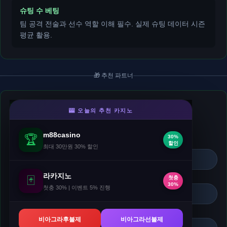
슈팅 수 베팅
팀 공격 전술과 선수 역할 이해 필수. 실제 슈팅 데이터 시즌
평균 활용.
🎁 추천 파트너
파라오카지노
- 스포츠베팅
🎰 오늘의 추천 카지노
신규가입 후 첫입금 보너스 지급.
🎁 롤링조건 500%
m88casino
🏆
30%
·
할인
최대 30만원 30% 할인
Ucl How To Win - 베팅 가이드 2026 #05D - 무한배팅맵
라카지노
·
🃏
첫충
30%
첫충 30% | 이벤트 5% 진행
Ipswich 선수 #23 - 무한배팅맵 2026
·
비아그라후불제
비아그라선불제