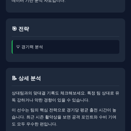
데이터 기반 분석 자료입니다.
🎯 전략
💡 경기력 분석
📝 상세 분석
상대팀과의 맞대결 기록도 체크해보세요. 특정 팀 상대로 유
독 강하거나 약한 경향이 있을 수 있습니다.
이 선수는 팀의 핵심 전력으로 경기당 평균 출전 시간이 높
습니다. ​​최근 시즌 활약상을 보면 공격 포인트와 수비 기여
도 모두 우수한 편입니다.