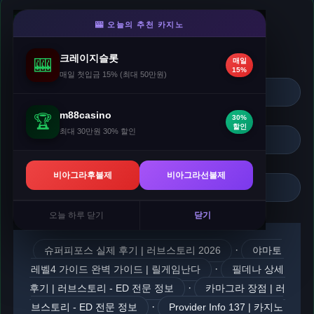
라카지노
- 온라인카지노
🎰 오늘의 추천 카지노
첫충 30% · 이벤트 5% 진행중.
🎁 첫충전 30%
크레이지슬롯
🎰
매일
·
15%
매일 첫입금 15% (최대 50만원)
동대문 스텐드라 구매 가이드 - 비아센터
m88casino
·
🏆
30%
할인
최대 30만원 30% 할인
Fortune Ox 프라그마틱 | 릴게임난다
·
비아그라후불제
비아그라선불제
시라그라 주말 사용 - 비아센터
오늘 하루 닫기
닫기
·
슈퍼피포스 실제 후기 | 러브스토리 2026
야마토
·
레벨4 가이드 완벽 가이드 | 릴게임난다
필데나 상세
·
후기 | 러브스토리 - ED 전문 정보
카마그라 장점 | 러
·
브스토리 - ED 전문 정보
Provider Info 137 | 카지노