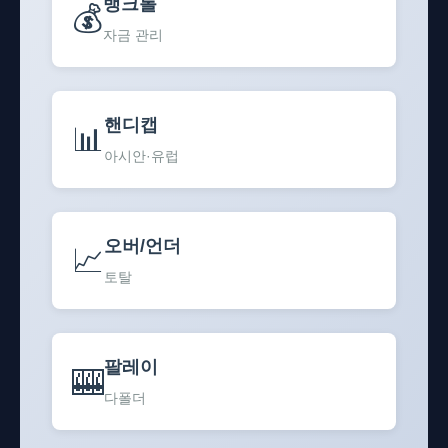
뱅크롤
💰
자금 관리
핸디캡
📊
아시안·유럽
오버/언더
📈
토탈
팔레이
🎰
다폴더