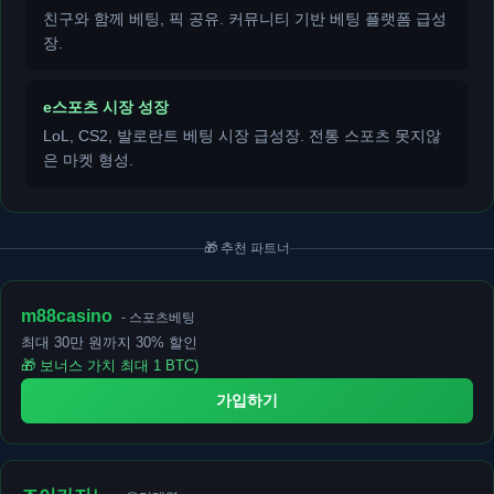
친구와 함께 베팅, 픽 공유. 커뮤니티 기반 베팅 플랫폼 급성
장.
e스포츠 시장 성장
LoL, CS2, 발로란트 베팅 시장 급성장. 전통 스포츠 못지않
은 마켓 형성.
🎁 추천 파트너
m88casino
- 스포츠베팅
최대 30만 원까지 30% 할인
🎁 보너스 가치 최대 1 BTC)
가입하기