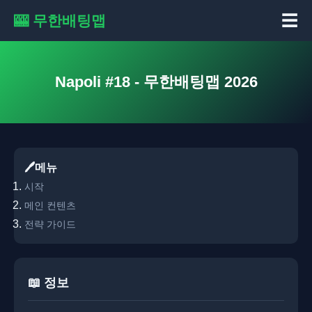
☰
🎰 무한배팅맵
Napoli #18 - 무한배팅맵 2026
🖊️메뉴
시작
메인 컨텐츠
전략 가이드
📖 정보