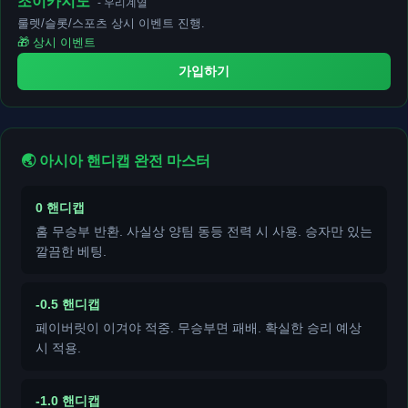
조이카지노
- 우리계열
룰렛/슬롯/스포츠 상시 이벤트 진행.
🎁 상시 이벤트
가입하기
🌏 아시아 핸디캡 완전 마스터
0 핸디캡
홈 무승부 반환. 사실상 양팀 동등 전력 시 사용. 승자만 있는
깔끔한 베팅.
-0.5 핸디캡
페이버릿이 이겨야 적중. 무승부면 패배. 확실한 승리 예상
시 적용.
-1.0 핸디캡