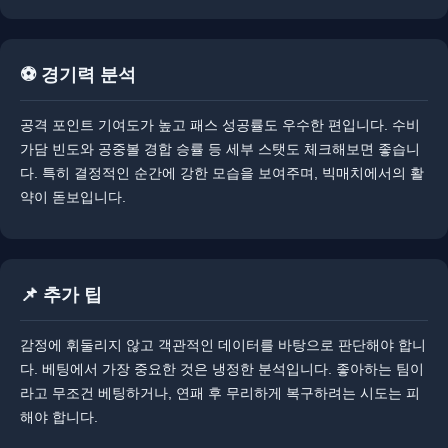
⚽ 경기력 분석
공격 포인트 기여도가 높고 패스 성공률도 우수한 편입니다. 수비
가담 빈도와 공중볼 경합 승률 등 세부 스탯도 체크해보면 좋습니
다. 특히 결정적인 순간에 강한 모습을 보여주며, 빅매치에서의 활
약이 돋보입니다.
📌 추가 팁
​감정에 휘둘리지 않고 객관적인 데이터를 바탕으로 판단해야 합니
다. 베팅에서 가장 중요한 것은 냉정한 분석입니다. 좋아하는 팀이
라고 무조건 베팅하거나, 연패 후 무리하게 복구하려는 시도는 피
해야 합니다.