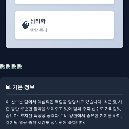
심리학
🧠
멘탈 관리
📊 기본 정보
이 선수는 팀에서 핵심적인 역할을 담당하고 있습니다. 최근 몇 시
즌 동안 꾸준한 활약을 보여주고 있어 팀의 주축 선수로 자리잡았
습니다. ​포지션 특성상 공격과 수비 양면에서 중요한 기여를 하며,
경기당 평균 출전 시간도 상위권에 속합니다.