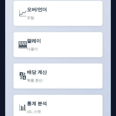
오버/언더
📈
토탈
팔레이
🎰
다폴더
배당 계산
🔢
확률 환산
통계 분석
📊
xG, 스탯