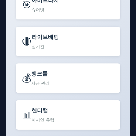
아비트라지
🎯
슈어벳
라이브베팅
🔴
실시간
뱅크롤
💰
자금 관리
핸디캡
📊
아시안·유럽