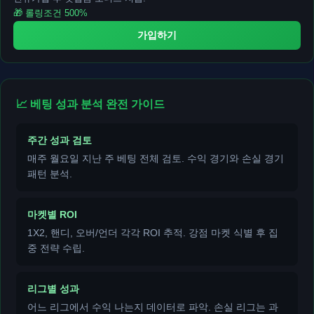
🎁 롤링조건 500%
가입하기
📈 베팅 성과 분석 완전 가이드
주간 성과 검토
매주 월요일 지난 주 베팅 전체 검토. 수익 경기와 손실 경기
패턴 분석.
마켓별 ROI
1X2, 핸디, 오버/언더 각각 ROI 추적. 강점 마켓 식별 후 집
중 전략 수립.
리그별 성과
어느 리그에서 수익 나는지 데이터로 파악. 손실 리그는 과