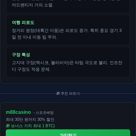
어드밴티지 거의 소멸.
여행 피로도
장거리 원정(대륙간 이동)은 피로도 증가. 특히 중요 경기 3
일 전 이내 이동 팀 주의.
구장 특성
고지대 구장(멕시코, 볼리비아)은 타팀 극도로 불리. 인조잔
디 구장도 적응 문제.
🎁 추천 파트너
m88casino
- 스포츠베팅
최대 30만 원까지 30% 할인
🎁 보너스 가치 최대 1 BTC)
가입하기