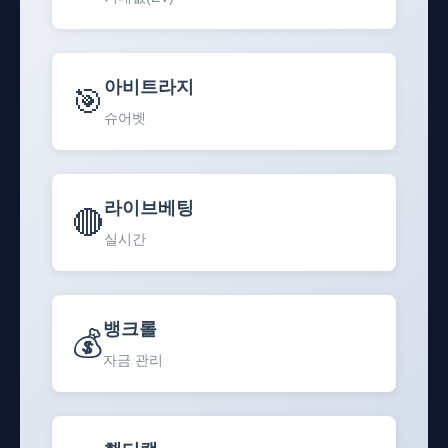
아비트라지
🎯
슈어벳
라이브베팅
🔴
실시간
뱅크롤
💰
자금 관리