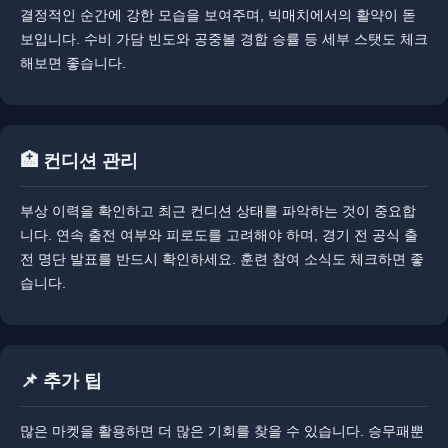
결정적인 순간에 강한 모습을 보여주며, 빅매치에서의 활약이 돋
보입니다. 수비 가담 빈도와 공중볼 경합 승률 등 세부 스탯도 체크
해보면 좋습니다.
🏥 컨디션 관리
부상 이력을 확인하고 최근 컨디션 상태를 파악하는 것이 중요합
니다. 연속 출전 여부와 피로도를 고려해야 하며, 경기 전 공식 출
전 명단 발표를 반드시 확인하세요. ​​훈련 참여 소식도 체크하면 좋
습니다.
📌 추가 팁
많은 마켓을 활용하면 더 많은 기회를 찾을 수 있습니다. ​승무패뿐