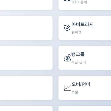
200+ 용어
아비트라지
🎯
슈어벳
뱅크롤
💰
자금 관리
오버/언더
📈
토탈