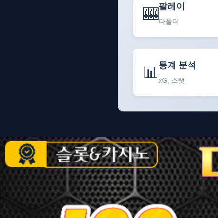
팔레이
🎰
다폴더
통계 분석
📊
xG, 스탯