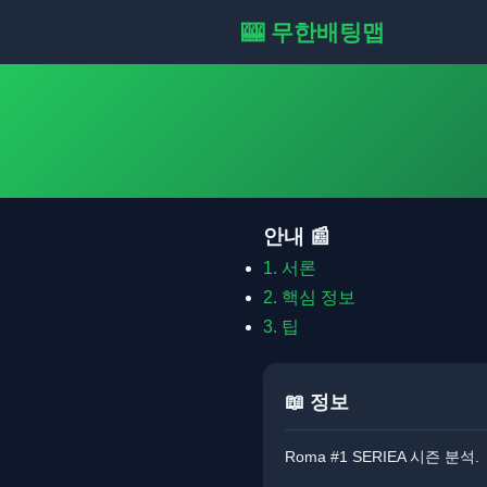
🎰 무한배팅맵
안내 📰
1.
서론
2.
핵심 정보
3.
팁
📖 정보
Roma #1 SERIEA 시즌 분석.