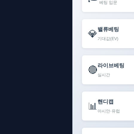
베팅 입문
밸류베팅
💎
기대값(EV)
라이브베팅
🔴
실시간
핸디캡
📊
아시안·유럽