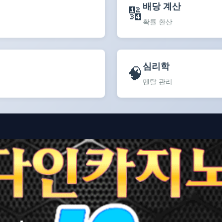
배당 계산
🔢
확률 환산
심리학
🧠
멘탈 관리