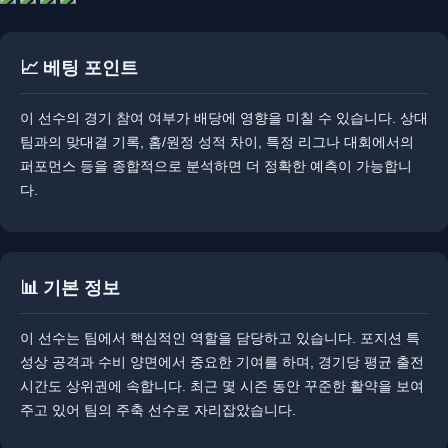
📈 베팅 포인트
이 선수의 경기 참여 여부가 배당에 영향을 미칠 수 있습니다. ​​상대
팀과의 맞대결 기록, 홈/원정 성적 차이, 특정 리그나 대회에서의
퍼포먼스 등을 종합적으로 분석하면 더 정확한 예측이 가능합니
다.
📊 기본 정보
이 선수는 팀에서 핵심적인 역할을 담당하고 있습니다. 포지션 특
성상 공격과 수비 양면에서 중요한 기여를 하며, 경기당 평균 출전
시간도 상위권에 속합니다. ​최근 몇 시즌 동안 꾸준한 활약을 보여
주고 있어 팀의 주축 선수로 자리잡았습니다.