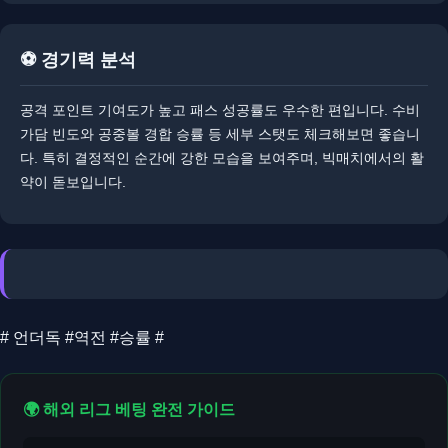
⚽ 경기력 분석
공격 포인트 기여도가 높고 패스 성공률도 우수한 편입니다. 수비
가담 빈도와 공중볼 경합 승률 등 세부 스탯도 체크해보면 좋습니
다. 특히 결정적인 순간에 강한 모습을 보여주며, 빅매치에서의 활
약이 돋보입니다.
# 언더독 #역전 #승률 #
🌍 해외 리그 베팅 완전 가이드