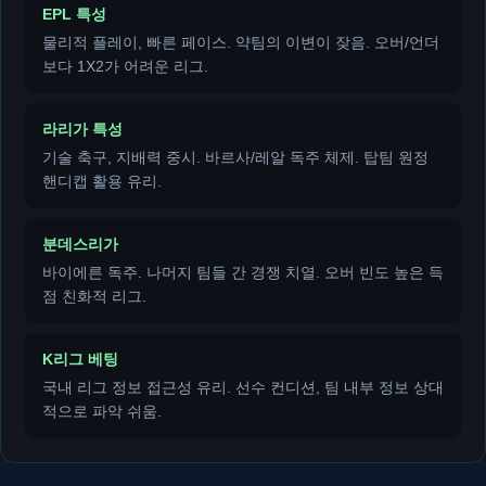
EPL 특성
물리적 플레이, 빠른 페이스. 약팀의 이변이 잦음. 오버/언더
보다 1X2가 어려운 리그.
라리가 특성
기술 축구, 지배력 중시. 바르사/레알 독주 체제. 탑팀 원정
핸디캡 활용 유리.
분데스리가
바이에른 독주. 나머지 팀들 간 경쟁 치열. 오버 빈도 높은 득
점 친화적 리그.
K리그 베팅
국내 리그 정보 접근성 유리. 선수 컨디션, 팀 내부 정보 상대
적으로 파악 쉬움.