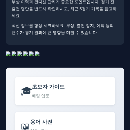
부상 이력과 컨디션 관리가 중요한 포인트입니다. 경기 전
출전 명단을 반드시 확인하시고, 최근 5경기 기록을 참고하
세요.
최신 정보를 항상 체크하세요. ​부상, 출전 정지, 이적 등의
변수가 경기 결과에 큰 영향을 미칠 수 있습니다.
초보자 가이드
🎓
베팅 입문
용어 사전
📖