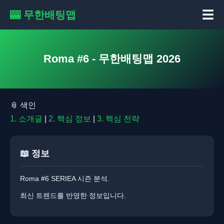
☰
🎰 무한배팅맵
Roma #6 - 무한배팅맵 2026
📎 색인
1. 소개글
|
2. 핵심 정보
|
3. 핵심 전략
📖 정보
Roma #6 SERIEA 시즌 분석.
최신 트렌드를 반영한 정보입니다.