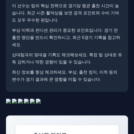
이 선수는 팀의 핵심 전력으로 경기당 평균 출전 시간이 높
습니다. ​​최근 시즌 활약상을 보면 공격 포인트와 수비 기여
도 모두 우수한 편입니다.
부상 이력과 컨디션 관리가 중요한 포인트입니다. 경기 전
출전 명단을 반드시 확인하시고, 최근 5경기 기록을 참고하
세요.
상대팀과의 맞대결 기록도 체크해보세요. 특정 팀 상대로 유
독 강하거나 약한 경향이 있을 수 있습니다.
최신 정보를 항상 체크하세요. 부상, 출전 정지, 이적 등의
변수가 경기 결과에 큰 영향을 미칠 수 있습니다.