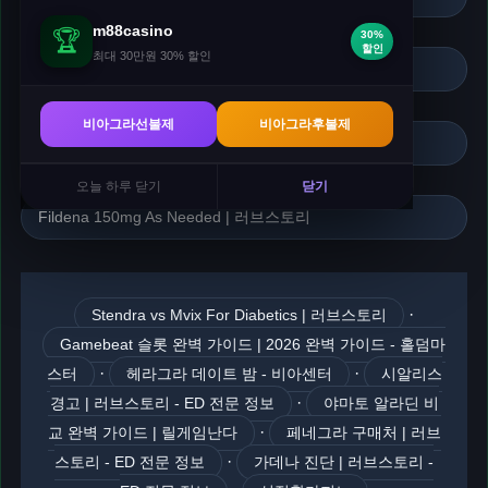
m88casino
·
🏆
30%
할인
최대 30만원 30% 할인
야마토 고급 릴게임 완벽 가이드 | 릴게임난다
·
비아그라선불제
비아그라후불제
Asian Corners - 베팅 가이드 2026 #03A - 무한배팅맵
·
오늘 하루 닫기
닫기
Fildena 150mg As Needed | 러브스토리
·
Stendra vs Mvix For Diabetics | 러브스토리
Gamebeat 슬롯 완벽 가이드 | 2026 완벽 가이드 - 홀덤마
·
·
스터
헤라그라 데이트 밤 - 비아센터
시알리스
·
경고 | 러브스토리 - ED 전문 정보
야마토 알라딘 비
·
교 완벽 가이드 | 릴게임난다
페네그라 구매처 | 러브
·
스토리 - ED 전문 정보
가데나 진단 | 러브스토리 -