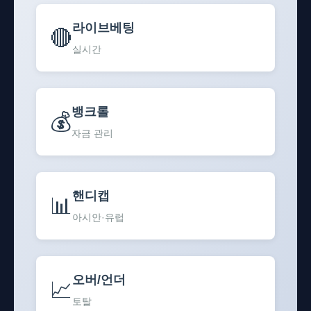
라이브베팅
🔴
실시간
뱅크롤
💰
자금 관리
핸디캡
📊
아시안·유럽
오버/언더
📈
토탈