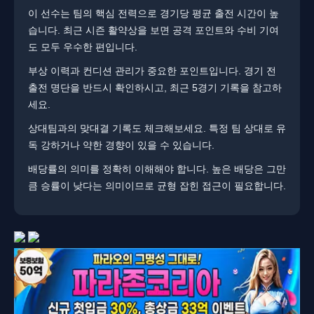
이 선수는 팀의 핵심 전력으로 경기당 평균 출전 시간이 높
습니다. ​​최근 시즌 활약상을 보면 공격 포인트와 수비 기여
도 모두 우수한 편입니다.
부상 이력과 컨디션 관리가 중요한 포인트입니다. 경기 전
출전 명단을 반드시 확인하시고, 최근 5경기 기록을 참고하
세요.
상대팀과의 맞대결 기록도 체크해보세요. 특정 팀 상대로 유
독 강하거나 약한 경향이 있을 수 있습니다.
배당률의 의미를 정확히 이해해야 합니다. ​높은 배당은 그만
큼 승률이 낮다는 의미이므로 균형 잡힌 접근이 필요합니다.