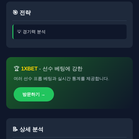
🎯 전략
💡 경기력 분석
🏆
1XBET
- 선수 베팅에 강한
여러 선수 프롭 베팅과 실시간 통계를 제공합니다.
방문하기 →
📝 상세 분석