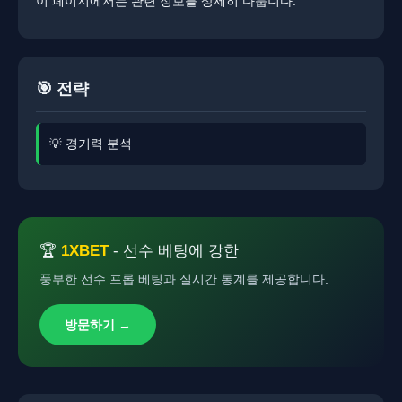
이 페이지에서는 관련 정보를 상세히 다룹니다.
🎯 전략
💡 경기력 분석
🏆
1XBET
- 선수 베팅에 강한
풍부한 선수 프롭 베팅과 실시간 통계를 제공합니다.
방문하기 →