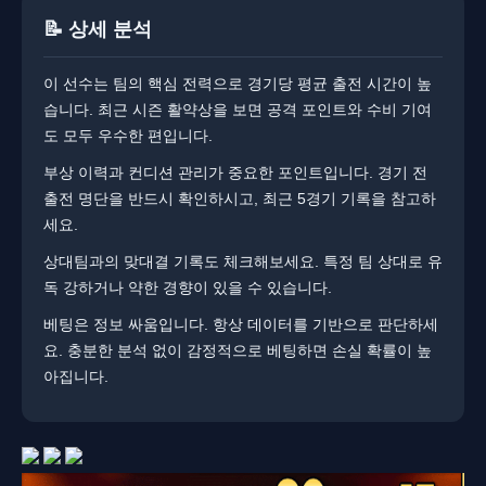
📝 상세 분석
이 선수는 팀의 핵심 전력으로 경기당 평균 출전 시간이 높
습니다. 최근 시즌 활약상을 보면 공격 포인트와 수비 기여
도 모두 우수한 편입니다.
부상 이력과 컨디션 관리가 중요한 포인트입니다. 경기 전
출전 명단을 반드시 확인하시고, 최근 5경기 기록을 참고하
세요.
상대팀과의 맞대결 기록도 체크해보세요. ​특정 팀 상대로 유
독 강하거나 약한 경향이 있을 수 있습니다.
베팅은 정보 싸움입니다. 항상 데이터를 기반으로 판단하세
요. 충분한 분석 없이 감정적으로 베팅하면 손실 확률이 높
아집니다.