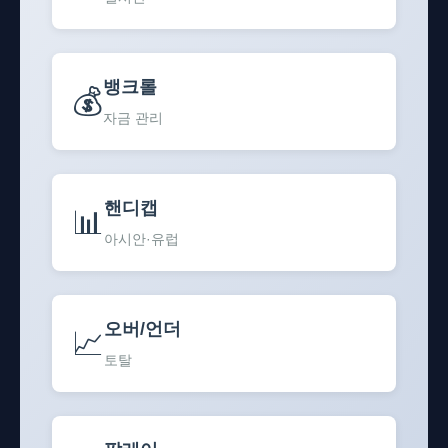
뱅크롤
💰
자금 관리
핸디캡
📊
아시안·유럽
오버/언더
📈
토탈