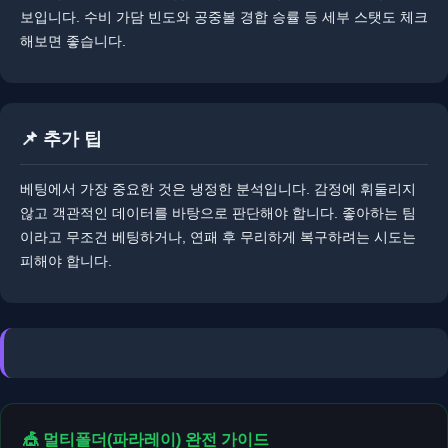
보입니다. 수비 가담 빈도와 공중볼 경합 승률 등 세부 스탯도 체크
해보면 좋습니다.
📌 추가 팁
베팅에서 가장 중요한 것은 냉정한 분석입니다. ​감정에 휘둘리지
않고 객관적인 데이터를 바탕으로 판단해야 합니다. ​좋아하는 팀
이라고 무조건 베팅하거나, 연패 후 무리하게 복구하려는 시도는
피해야 합니다.
🎪 멀티폴더(파라레이) 완전 가이드