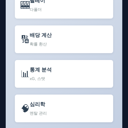
팔레이
🎰
다폴더
배당 계산
🔢
확률 환산
통계 분석
📊
xG, 스탯
심리학
🧠
멘탈 관리