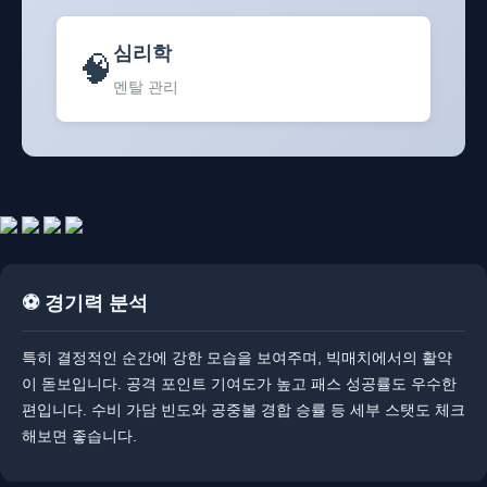
심리학
🧠
멘탈 관리
⚽ 경기력 분석
​​특히 결정적인 순간에 강한 모습을 보여주며, 빅매치에서의 활약
이 돋보입니다. 공격 포인트 기여도가 높고 패스 성공률도 우수한
편입니다. ​수비 가담 빈도와 공중볼 경합 승률 등 세부 스탯도 체크
해보면 좋습니다.