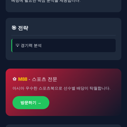
베팅에 필요한 핵심 분석을 제공합니다.
🎯 전략
💡 경기력 분석
⚽
M88
- 스포츠 전문
아시아 우수한 스포츠북으로 선수별 배당이 탁월합니다.
방문하기 →