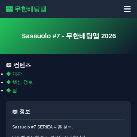
☰
🎰 무한배팅맵
Sassuolo #7 - 무한배팅맵 2026
📖 컨텐츠
◆ 개관
◆ 핵심 정보
◆ 팁
📖 정보
Sassuolo #7 SERIEA 시즌 분석.