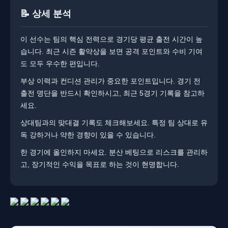
📝 상세 분석
이 선수는 팀의 핵심 전력으로 경기당 평균 출전 시간이 높
습니다. ​​최근 시즌 활약상을 보면 공격 포인트와 수비 기여
도 모두 우수한 편입니다.
부상 이력과 컨디션 관리가 중요한 포인트입니다. ​​경기 전
출전 명단을 반드시 확인하시고, 최근 5경기 기록을 참고하
세요.
상대팀과의 맞대결 기록도 체크해보세요. ​특정 팀 상대로 유
독 강하거나 약한 경향이 있을 수 있습니다.
한 경기에 올인하지 마세요. ​​분산 베팅으로 리스크를 관리하
고, 장기적인 수익을 목표로 하는 것이 현명합니다.