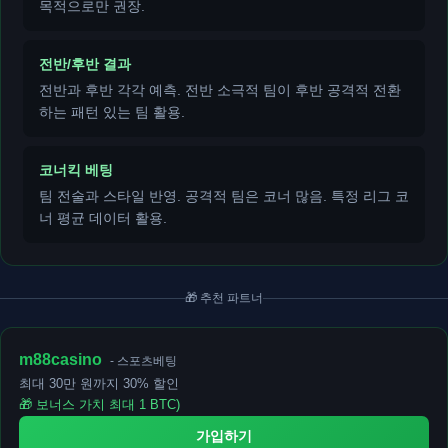
목적으로만 권장.
전반/후반 결과
전반과 후반 각각 예측. 전반 소극적 팀이 후반 공격적 전환
하는 패턴 있는 팀 활용.
코너킥 베팅
팀 전술과 스타일 반영. 공격적 팀은 코너 많음. 특정 리그 코
너 평균 데이터 활용.
🎁 추천 파트너
m88casino
- 스포츠베팅
최대 30만 원까지 30% 할인
🎁 보너스 가치 최대 1 BTC)
가입하기