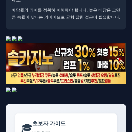
세요.
배당률의 의미를 정확히 이해해야 합니다. ​높은 배당은 그만
큼 승률이 낮다는 의미이므로 균형 잡힌 접근이 필요합니다.
초보자 가이드
🎓