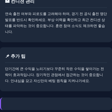
🏥 컨디션 관리
연속 출전 여부와 피로도를 고려해야 하며, 경기 전 공식 출전 명단
발표를 반드시 확인하세요. 부상 이력을 확인하고 최근 컨디션 상
태를 파악하는 것이 중요합니다. ​훈련 참여 소식도 체크하면 좋습
니다.
📌 추가 팁
단기간에 큰 수익을 노리기보다 꾸준히 작은 수익을 쌓아가는 전
략이 효과적입니다. 장기적인 관점에서 접근하는 것이 중요합니
다. 인내심을 갖고 자신만의 베팅 원칙을 지켜나가세요.