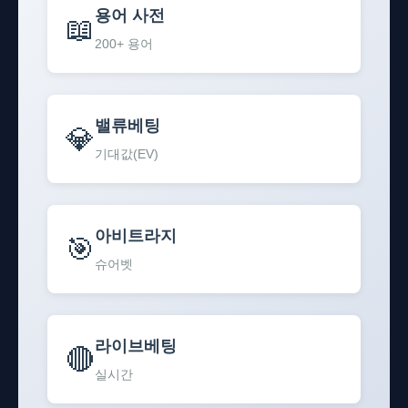
용어 사전
📖
200+ 용어
밸류베팅
💎
기대값(EV)
아비트라지
🎯
슈어벳
라이브베팅
🔴
실시간