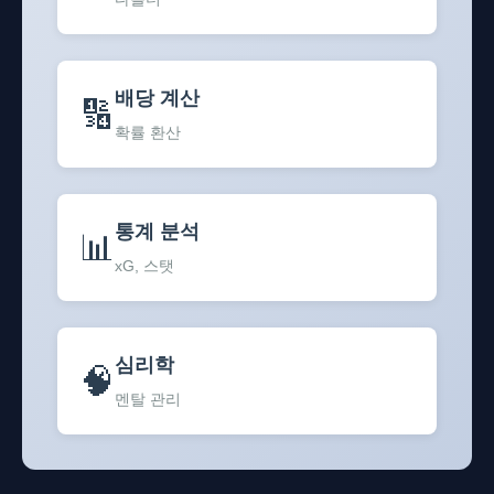
배당 계산
🔢
확률 환산
통계 분석
📊
xG, 스탯
심리학
🧠
멘탈 관리