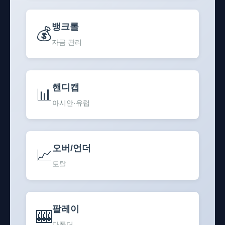
뱅크롤
💰
자금 관리
핸디캡
📊
아시안·유럽
오버/언더
📈
토탈
팔레이
🎰
다폴더