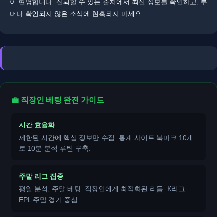
이 현명합니다. ​​신뢰할 수 있는 출처에서 최신 정보를 확인하고, 루
머나 확인되지 않은 소식에 현혹되지 마세요.
💼 직장인 베팅 완전 가이드
시간 효율화
제한된 시간에 핵심 정보만 수집. 통계 사이트 북마크 10개
로 10분 분석 루틴 구축.
주말 리그 집중
평일 분석, 주말 베팅. 직장인에게 최적화된 리듬. K리그,
EPL 주말 경기 중심.