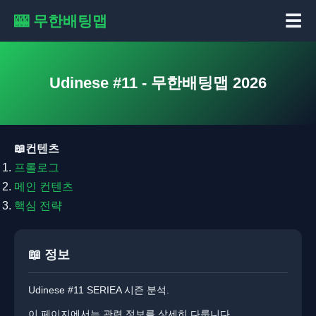
☰
🎰 무한배팅맵
Udinese #11 - 무한배팅맵 2026
📖컨텐츠
프롤로그
메인 컨텐츠
핵심 전략
📖 정보
Udinese #11 SERIEA 시즌 분석.
이 페이지에서는 관련 정보를 상세히 다룹니다.