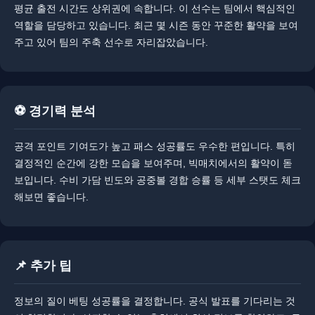
평균 출전 시간도 상위권에 속합니다. 이 선수는 팀에서 핵심적인
역할을 담당하고 있습니다. ​최근 몇 시즌 동안 꾸준한 활약을 보여
주고 있어 팀의 주축 선수로 자리잡았습니다.
⚽ 경기력 분석
공격 포인트 기여도가 높고 패스 성공률도 우수한 편입니다. 특히
결정적인 순간에 강한 모습을 보여주며, 빅매치에서의 활약이 돋
보입니다. 수비 가담 빈도와 공중볼 경합 승률 등 세부 스탯도 체크
해보면 좋습니다.
📌 추가 팁
정보의 질이 베팅 성공률을 결정합니다. ​​공식 발표를 기다리는 것