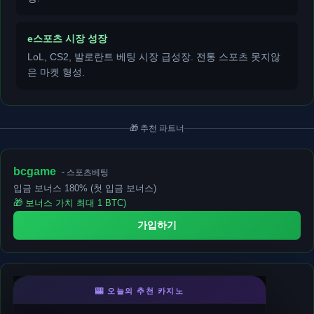
e스포츠 시장 성장
LoL, CS2, 발로란트 베팅 시장 급성장. 전통 스포츠 못지않
은 마켓 형성.
🎁 추천 파트너
bcgame
- 스포츠베팅
입금 보너스 180% (첫 입금 보너스)
🎁 보너스 가치 최대 1 BTC)
가입하기
다인카지노
- 온라인카지노
🎰 오늘의 추천 카지노
신규가입 후 첫입금 보너스 지급.