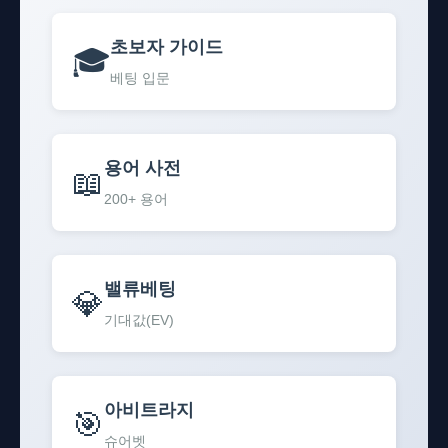
초보자 가이드
🎓
베팅 입문
용어 사전
📖
200+ 용어
밸류베팅
💎
기대값(EV)
아비트라지
🎯
슈어벳