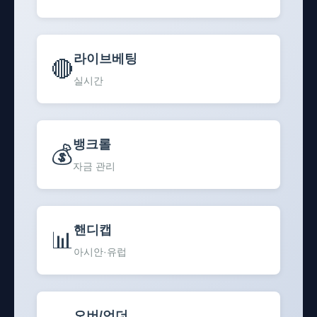
라이브베팅
🔴
실시간
뱅크롤
💰
자금 관리
핸디캡
📊
아시안·유럽
오버/언더