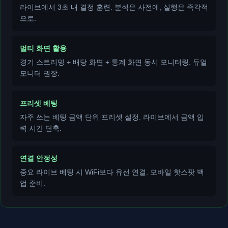
라이브에서 3초 내 결정 훈련. 분석은 사전에, 실행은 즉각적
으로.
멀티 화면 활용
경기 스트리밍 + 배당 화면 + 통계 화면 동시 모니터링. 듀얼
모니터 권장.
프리셋 베팅
자주 쓰는 베팅 금액 단위 프리셋 설정. 라이브에서 금액 입
력 시간 단축.
연결 안정성
중요 라이브 베팅 시 WiFi보다 유선 연결. 모바일 핫스팟 백
업 준비.