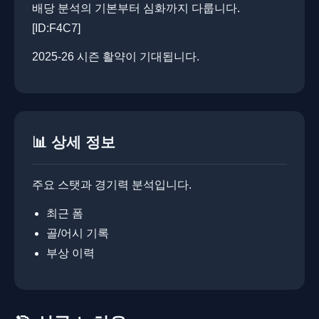
배당 분석의 기본부터 심화까지 다룹니다.
[ID:F4C7]
2025-26 시즌 활약이 기대됩니다.
📊 상세 정보
주요 스탯과 경기력 분석입니다.
최근 폼
골/어시 기록
부상 이력