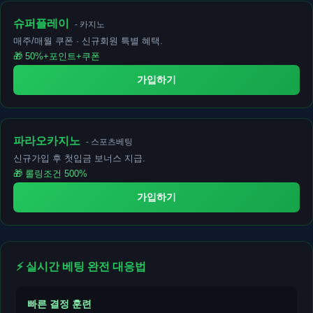
슈퍼플레이
- 카지노
매주/매월 쿠폰 · 신규회원 특별 혜택.
🎁 50%+포인트+쿠폰
가입하기
파라오카지노
- 스포츠베팅
신규가입 후 첫입금 보너스 지급.
🎁 롤링조건 500%
가입하기
⚡ 실시간 베팅 완전 대응법
빠른 결정 훈련