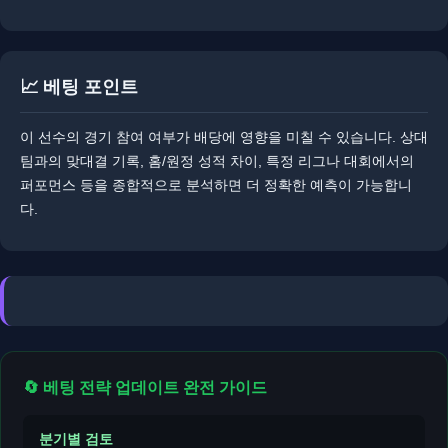
📈 베팅 포인트
이 선수의 경기 참여 여부가 배당에 영향을 미칠 수 있습니다. ​​상대
팀과의 맞대결 기록, 홈/원정 성적 차이, 특정 리그나 대회에서의
퍼포먼스 등을 종합적으로 분석하면 더 정확한 예측이 가능합니
다.
🔄 베팅 전략 업데이트 완전 가이드
분기별 검토