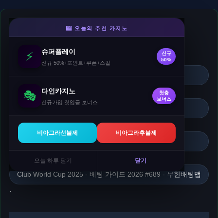
솔카지노
- 카지노/베팅
🎰 오늘의 추천 카지노
개인롤링 콤프 0.6% · 신규회원 가입쿠폰 지급.
🎁 신규 가입쿠폰
슈퍼플레이
⚡
신규
· ·
50%
신규 50%+포인트+쿠폰+스킬
스타라이트 크리스마스 2026 | 릴게임난다
다인카지노
·
🎭
첫충
보너스
신규가입 첫입금 보너스
NBA 27주차 #9C0 - 무한배팅맵
·
비아그라선불제
비아그라후불제
카마그라 복용후기 - 2026년 최신 정보 | 러브스토리
·
오늘 하루 닫기
닫기
Club World Cup 2025 - 베팅 가이드 2026 #689 - 무한배팅맵
·