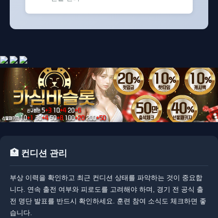
🏥 컨디션 관리
부상 이력을 확인하고 최근 컨디션 상태를 파악하는 것이 중요합
니다. ​연속 출전 여부와 피로도를 고려해야 하며, 경기 전 공식 출
전 명단 발표를 반드시 확인하세요. ​​훈련 참여 소식도 체크하면 좋
습니다.