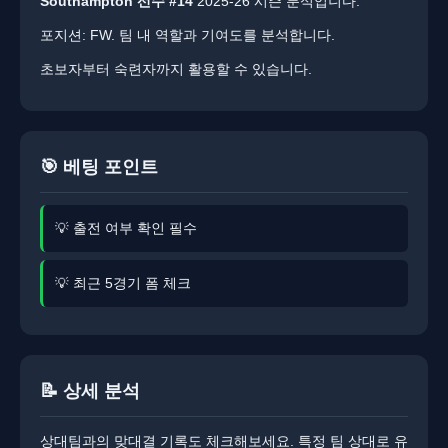
Southampton 선수 #14
2025-26 시즌 분석입니다.
포지션: FW. ​​팀 내 역할과 기여도를 분석합니다.
초보자부터 숙련자까지 활용할 수 있습니다.
🎯 베팅 포인트
💡 출전 여부 확인 필수
💡 최근 5경기 폼 체크
📝 상세 분석
상대팀과의 맞대결 기록도 체크해보세요. 특정 팀 상대로 유