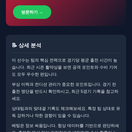
방문하기 →
📝 상세 분석
이 선수는 팀의 핵심 전력으로 경기당 평균 출전 시간이 높
습니다. ​최근 시즌 활약상을 보면 공격 포인트와 수비 기여
도 모두 우수한 편입니다.
부상 이력과 컨디션 관리가 중요한 포인트입니다. 경기 전
출전 명단을 반드시 확인하시고, 최근 5경기 기록을 참고하
세요.
상대팀과의 맞대결 기록도 체크해보세요. 특정 팀 상대로 유
독 강하거나 약한 경향이 있을 수 있습니다.
베팅은 정보 싸움입니다. ​​항상 데이터를 기반으로 판단하세