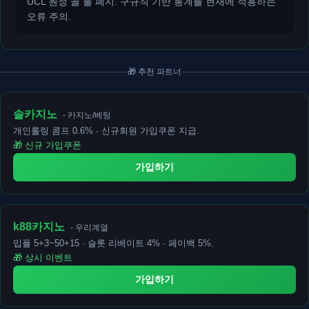
UCL 원정 골 룰 폐지. 구규칙 기반 통계를 현재에 적용하는
오류 주의.
🎁 추천 파트너
솔카지노
- 카지노/베팅
개인롤링 콤프 0.6% · 신규회원 가입쿠폰 지급.
🎁 신규 가입쿠폰
가입하기
k88카지노
- 우리계열
입플 5+3~50+15 · 슬롯 리베이트 4% · 페이백 5%.
🎁 상시 이벤트
가입하기