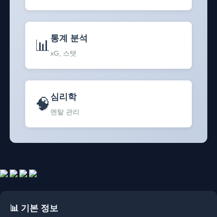
통계 분석
📊
xG, 스탯
심리학
🧠
멘탈 관리
📊 기본 정보