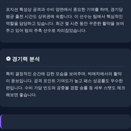
​​포지션 특성상 공격과 수비 양면에서 중요한 기여를 하며, 경기당
평균 출전 시간도 상위권에 속합니다. 이 선수는 팀에서 핵심적인
역할을 담당하고 있습니다. ​​최근 몇 시즌 동안 꾸준한 활약을 보여
주고 있어 팀의 주축 선수로 자리잡았습니다.
⚽ 경기력 분석
특히 결정적인 순간에 강한 모습을 보여주며, 빅매치에서의 활약
이 돋보입니다. 공격 포인트 기여도가 높고 패스 성공률도 우수한
편입니다. 수비 가담 빈도와 공중볼 경합 승률 등 세부 스탯도 체크
해보면 좋습니다.