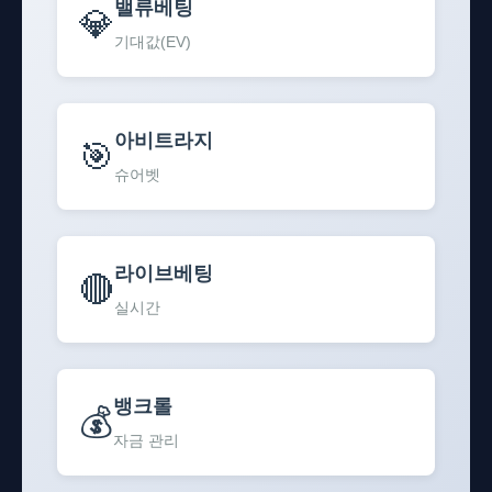
밸류베팅
💎
기대값(EV)
아비트라지
🎯
슈어벳
라이브베팅
🔴
실시간
뱅크롤
💰
자금 관리