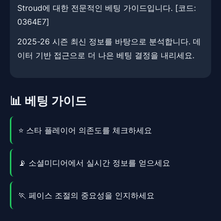
Stroud에 대한 전문적인 베팅 가이드입니다. [코드:
0364E7]
2025-26 시즌 최신 정보를 바탕으로 분석합니다. 데
이터 기반 접근으로 더 나은 베팅 결정을 내리세요.
📊 베팅 가이드
⭐ 스타 플레이어 의존도를 체크하세요
📡 소셜미디어에서 실시간 정보를 얻으세요
🏃 페이스 조절의 중요성을 인지하세요