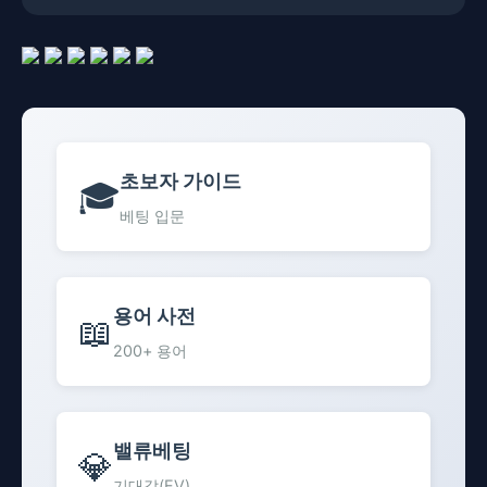
초보자 가이드
🎓
베팅 입문
용어 사전
📖
200+ 용어
밸류베팅
💎
기대값(EV)