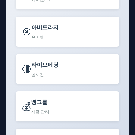
아비트라지
🎯
슈어벳
라이브베팅
🔴
실시간
뱅크롤
💰
자금 관리