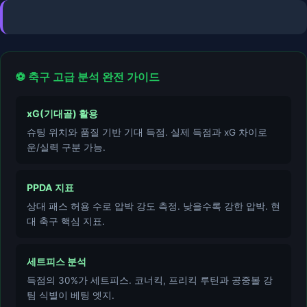
⚽ 축구 고급 분석 완전 가이드
xG(기대골) 활용
슈팅 위치와 품질 기반 기대 득점. 실제 득점과 xG 차이로
운/실력 구분 가능.
PPDA 지표
상대 패스 허용 수로 압박 강도 측정. 낮을수록 강한 압박. 현
대 축구 핵심 지표.
세트피스 분석
득점의 30%가 세트피스. 코너킥, 프리킥 루틴과 공중볼 강
팀 식별이 베팅 엣지.