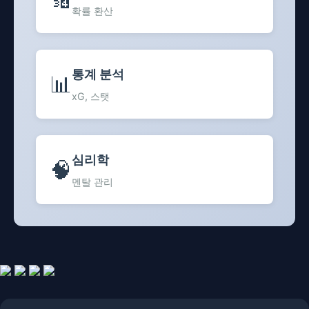
확률 환산
통계 분석
📊
xG, 스탯
심리학
🧠
멘탈 관리