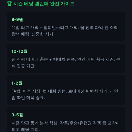
🏆 시즌 베팅 캘린더 완전 가이드
8-9월
유럽 리그 개막 + 챔피언스리그 개막. 팀 전력 파악 전 소액
탐색 베팅. 신중한 시기.
10-12월
팀 전력 데이터 충분 + 빅매치 연속. 연간 베팅 황금 시즌. 분
석 집중 기간.
1-2월
FA컵, 이적 시장, 컵 대회 병행. 로테이션 빈번한 시기. 라인
업 확인 더욱 중요.
3-5월
시즌 막판 동기 분석 핵심. 강등/우승/유럽권 경쟁 팀 포착이
최고 베팅 기회.