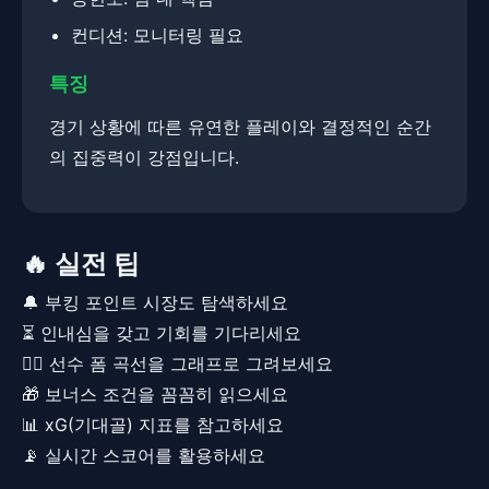
컨디션: 모니터링 필요
특징
경기 상황에 따른 유연한 플레이와 결정적인 순간
의 집중력이 강점입니다.
🔥 실전 팁
🔔 부킹 포인트 시장도 탐색하세요
⏳ 인내심을 갖고 기회를 기다리세요
🏃‍♂️ 선수 폼 곡선을 그래프로 그려보세요
🎁 보너스 조건을 꼼꼼히 읽으세요
📊 xG(기대골) 지표를 참고하세요
📡 실시간 스코어를 활용하세요