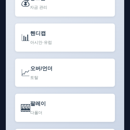
💰
자금 관리
핸디캡
📊
아시안·유럽
오버/언더
📈
토탈
팔레이
🎰
다폴더