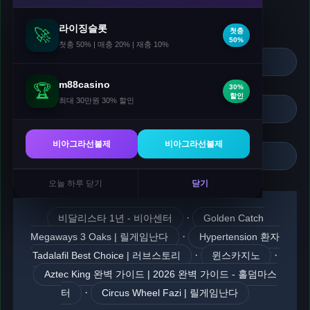
매주/매월 쿠폰 · 신규회원 특별 혜택.
🎁 50%+포인트+쿠폰
라이징슬롯
🚀
첫충
·
50%
첫충 50% | 매충 20% | 재충 10%
Hitman 마이크로게이밍 | 릴게임난다
m88casino
·
🏆
30%
할인
최대 30만원 30% 할인
Casino News 295 | 카지노 가이드 | 카지노월드
·
비아그라선불제
비아그라선불제
센포스 프로 팁 - 비아센터
오늘 하루 닫기
닫기
·
비달리스타 1년 - 비아센터
Golden Catch
·
Megaways 3 Oaks | 릴게임난다
Hypertension 환자
·
·
Tadalafil Best Choice | 러브스토리
윈스카지노
Aztec King 완벽 가이드 | 2026 완벽 가이드 - 홀덤마스
·
터
Circus Wheel Fazi | 릴게임난다