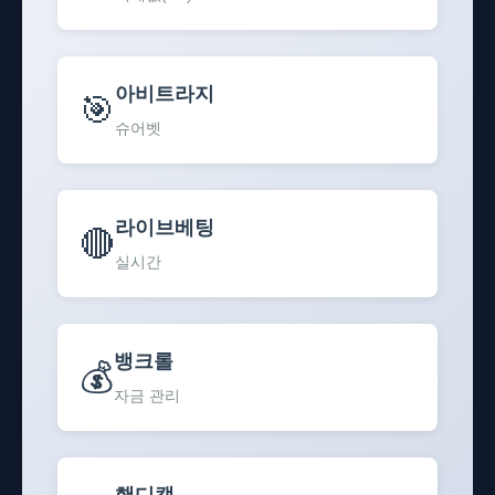
아비트라지
🎯
슈어벳
라이브베팅
🔴
실시간
뱅크롤
💰
자금 관리