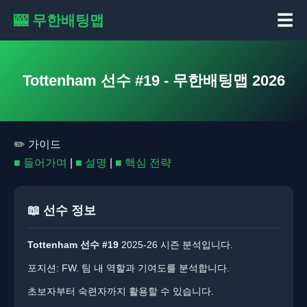
☰
🎰 무한배팅맵
Tottenham 선수 #19 - 무한배팅맵 2026
✏️ 가이드
■ 들어가며
|
■ 설명
|
■ 핵심 전략
📖 선수 정보
Tottenham 선수 #19
2025-26 시즌 분석입니다.
포지션: FW. ​​팀 내 역할과 기여도를 분석합니다.
초보자부터 숙련자까지 활용할 수 있습니다.