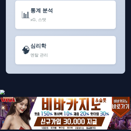
통계 분석
📊
xG, 스탯
심리학
🧠
멘탈 관리