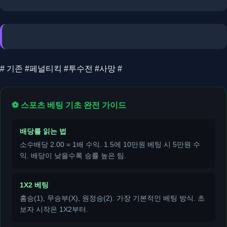
# 기존 #페널티킥 #투수전 #사망 #
⚽ 스포츠 베팅 기초 완전 가이드
배당률 읽는 법
소수배당 2.00 = 1배 수익. 1.5에 10만원 베팅 시 5만원 수
익. 배당이 낮을수록 승률 높은 팀.
1X2 베팅
홈승(1), 무승부(X), 원정승(2). 가장 기본적인 베팅 방식. 초
보자 시작은 1X2부터.