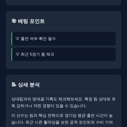
🎯 베팅 포인트
💡 출전 여부 확인 필수
💡 최근 5경기 폼 체크
📝 상세 분석
상대팀과의 맞대결 기록도 체크해보세요. 특정 팀 상대로 유
독 강하거나 약한 경향이 있을 수 있습니다.
이 선수는 팀의 핵심 전력으로 경기당 평균 출전 시간이 높
습니다. 최근 시즌 활약상을 보면 공격 포인트와 수비 기여