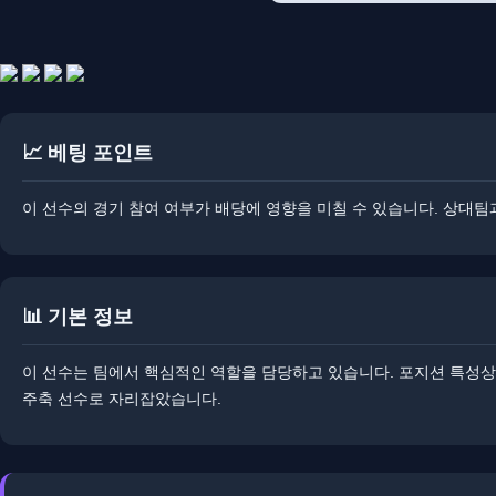
📈 베팅 포인트
이 선수의 경기 참여 여부가 배당에 영향을 미칠 수 있습니다. ​​상대
📊 기본 정보
이 선수는 팀에서 핵심적인 역할을 담당하고 있습니다. ​포지션 특성상
주축 선수로 자리잡았습니다.