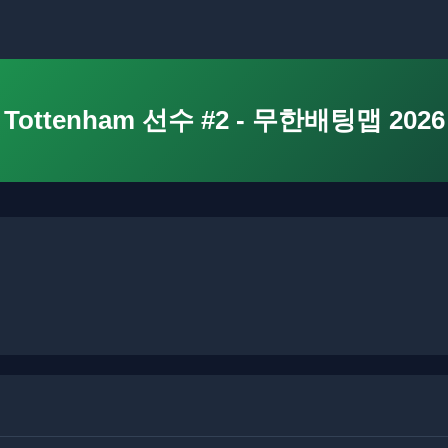
Tottenham 선수 #2 - 무한배팅맵 2026