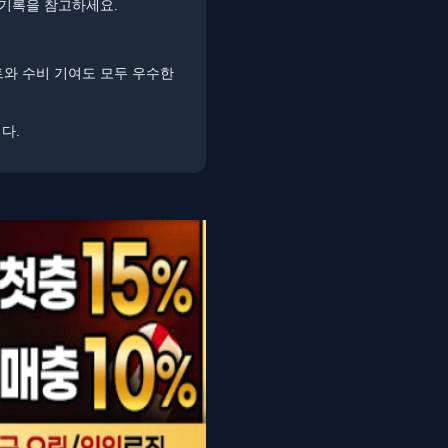
 기록을 참고하세요.
트와 수비 기여도 모두 우수한
다.