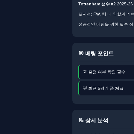
Tottenham 선수 #2
2025-2
포지션: FW. ​​팀 내 역할과
성공적인 베팅을 위한 필수 정
🎯 베팅 포인트
💡 출전 여부 확인 필수
💡 최근 5경기 폼 체크
📝 상세 분석