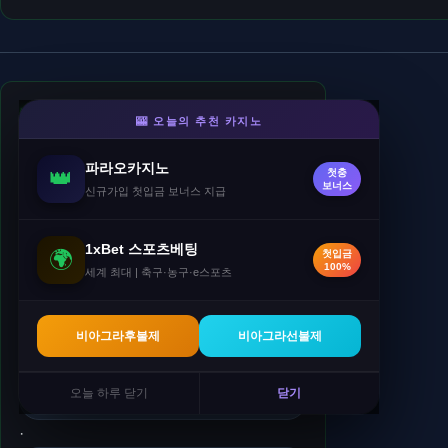
비바카지노
- 온라인카지노
🎰 오늘의 추천 카지노
신규가입 후 첫입금 보너스 지급.
🎁 롤링조건 500%
파라오카지노
👑
첫충
·
보너스
신규가입 첫입금 보너스 지급
J2s 플레이 가이드 | 2026 완벽 가이드 -
홀덤마스터
1xBet 스포츠베팅
🌍
첫입금
100%
·
세계 최대 | 축구·농구·e스포츠
팔팔정 지속 시간 | 러브스토리 2026 - 전
문 ED 정보
비아그라후불제
비아그라선불제
·
오늘 하루 닫기
닫기
센돔 안전 사용 - 비아센터
·