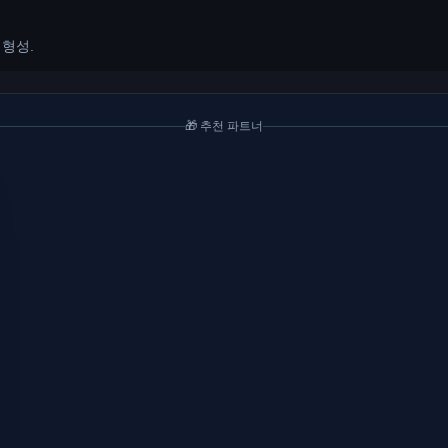
 형성.
🎁 추천 파트너