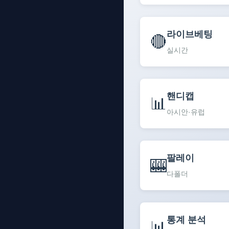
라이브베팅
🔴
실시간
핸디캡
📊
아시안·유럽
팔레이
🎰
다폴더
통계 분석
📊