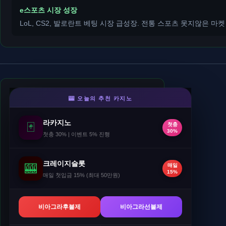
e스포츠 시장 성장
LoL, CS2, 발로란트 베팅 시장 급성장. 전통 스포츠 못지않은 마켓
조이카지노
- 우리계열
🎰 오늘의 추천 카지노
룰렛/슬롯/스포츠 상시 이벤트 진행.
🎁 상시 이벤트
라카지노
🃏
첫충
·
30%
첫충 30% | 이벤트 5% 진행
Liver-Disease 환자 Sendom Dosage | 러
브스토리
크레이지슬롯
🎰
매일
15%
·
매일 첫입금 15% (최대 50만원)
Torino #9 - 무한배팅맵 2026
비아그라후불제
비아그라선불제
·