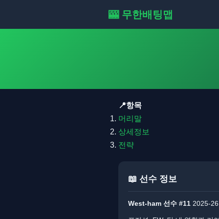
🎰 무한배팅맵
📍항목
머리말
상세정보
전략
📖 선수 정보
West-ham 선수 #11
2025-