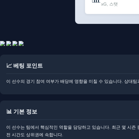
xG, 스탯
📈 베팅 포인트
이 선수의 경기 참여 여부가 배당에 영향을 미칠 수 있습니다. 상대팀
📊 기본 정보
이 선수는 팀에서 핵심적인 역할을 담당하고 있습니다. ​최근 몇 시즌
전 시간도 상위권에 속합니다.