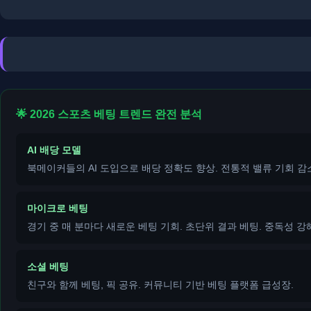
🌟 2026 스포츠 베팅 트렌드 완전 분석
AI 배당 모델
북메이커들의 AI 도입으로 배당 정확도 향상. 전통적 밸류 기회 감소
마이크로 베팅
경기 중 매 분마다 새로운 베팅 기회. 초단위 결과 베팅. 중독성 강
소셜 베팅
친구와 함께 베팅, 픽 공유. 커뮤니티 기반 베팅 플랫폼 급성장.