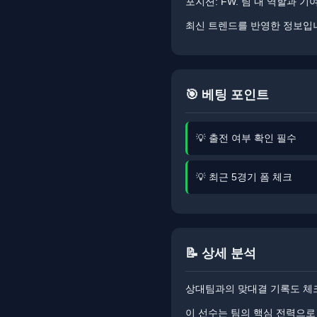
포지션: FW. ​팀 내 역할과 
최신 트렌드를 반영한 정보입
🎯 베팅 포인트
💡 출전 여부 확인 필수
💡 최근 5경기 폼 체크
📝 상세 분석
상대팀과의 맞대결 기록도 체크해
이 선수는 팀의 핵심 전력으로