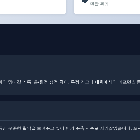
멘탈 관리
과의 맞대결 기록, 홈/원정 성적 차이, 특정 리그나 대회에서의 퍼포먼스
 동안 꾸준한 활약을 보여주고 있어 팀의 주축 선수로 자리잡았습니다. ​포