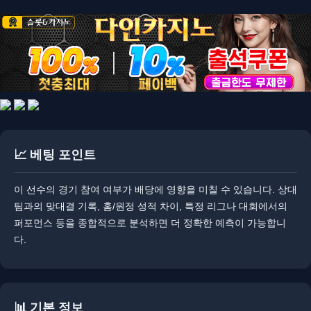
📈 베팅 포인트
이 선수의 경기 참여 여부가 배당에 영향을 미칠 수 있습니다. ​​상대
팀과의 맞대결 기록, 홈/원정 성적 차이, 특정 리그나 대회에서의
퍼포먼스 등을 종합적으로 분석하면 더 정확한 예측이 가능합니
다.
📊 기본 정보