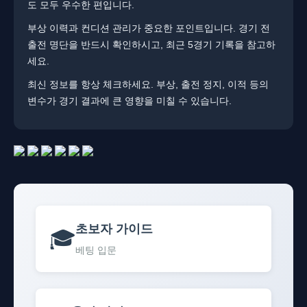
도 모두 우수한 편입니다.
부상 이력과 컨디션 관리가 중요한 포인트입니다. 경기 전
출전 명단을 반드시 확인하시고, 최근 5경기 기록을 참고하
세요.
최신 정보를 항상 체크하세요. ​​부상, 출전 정지, 이적 등의
변수가 경기 결과에 큰 영향을 미칠 수 있습니다.
초보자 가이드
🎓
베팅 입문