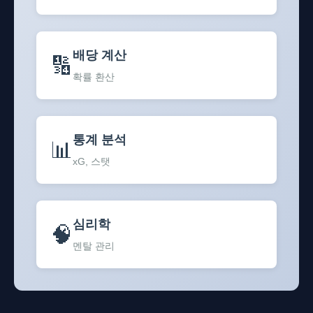
배당 계산
🔢
확률 환산
통계 분석
📊
xG, 스탯
심리학
🧠
멘탈 관리