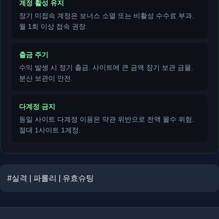
계정 활성 유지
장기 미접속 계정은 보너스 소멸 또는 비활성 수수료 부과.
월 1회 이상 접속 권장.
출금 주기
수익 발생 시 정기 출금. 사이트에 큰 금액 장기 보관 금물.
분산 보관이 안전.
다계정 금지
동일 사이트 다계정 이용은 약관 위반으로 전액 몰수 위험.
절대 1사이트 1계정.
#실격 | 파롤리 | 유효슈팅