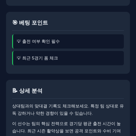
🎯 베팅 포인트
💡 출전 여부 확인 필수
💡 최근 5경기 폼 체크
📝 상세 분석
상대팀과의 맞대결 기록도 체크해보세요. ​​특정 팀 상대로 유
독 강하거나 약한 경향이 있을 수 있습니다.
이 선수는 팀의 핵심 전력으로 경기당 평균 출전 시간이 높
습니다. ​최근 시즌 활약상을 보면 공격 포인트와 수비 기여