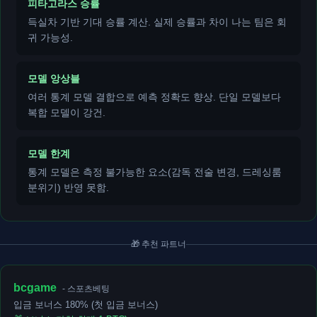
피타고라스 승률
득실차 기반 기대 승률 계산. 실제 승률과 차이 나는 팀은 회
귀 가능성.
모델 앙상블
여러 통계 모델 결합으로 예측 정확도 향상. 단일 모델보다
복합 모델이 강건.
모델 한계
통계 모델은 측정 불가능한 요소(감독 전술 변경, 드레싱룸
분위기) 반영 못함.
🎁 추천 파트너
bcgame
- 스포츠베팅
입금 보너스 180% (첫 입금 보너스)