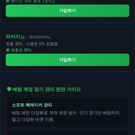
🎁 보너스 가치 최대 1 BTC)
가입하기
라카지노
- 온라인카지노
첫충 30% · 이벤트 5% 진행중.
🎁 첫충전 30%
가입하기
🛡️ 베팅 계정 장기 관리 완전 가이드
소프트 북메이커 관리
베팅 패턴 다양화로 계좌 제한 방지. 인기 경기만 베팅하지
말고 다양한 마켓 이용.