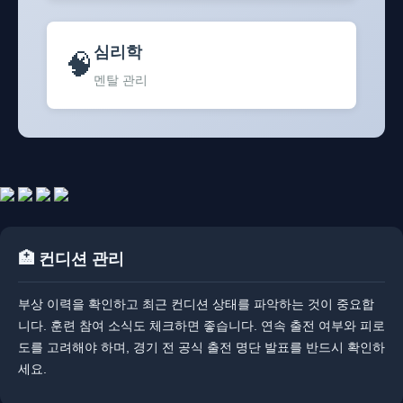
심리학
🧠
멘탈 관리
🏥 컨디션 관리
부상 이력을 확인하고 최근 컨디션 상태를 파악하는 것이 중요합
니다. 훈련 참여 소식도 체크하면 좋습니다. ​​연속 출전 여부와 피로
도를 고려해야 하며, 경기 전 공식 출전 명단 발표를 반드시 확인하
세요.