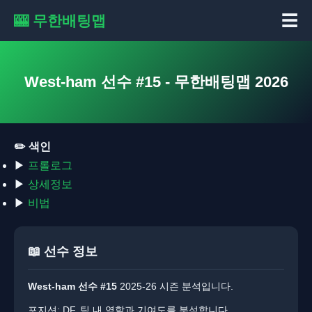
☰
🎰 무한배팅맵
West-ham 선수 #15 - 무한배팅맵 2026
✏️ 색인
▶
프롤로그
▶
상세정보
▶
비법
📖 선수 정보
West-ham 선수 #15
2025-26 시즌 분석입니다.
포지션: DF. ​​팀 내 역할과 기여도를 분석합니다.