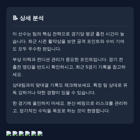
📝 상세 분석
이 선수는 팀의 핵심 전력으로 경기당 평균 출전 시간이 높
습니다. ​​최근 시즌 활약상을 보면 공격 포인트와 수비 기여
도 모두 우수한 편입니다.
부상 이력과 컨디션 관리가 중요한 포인트입니다. 경기 전
출전 명단을 반드시 확인하시고, 최근 5경기 기록을 참고하
세요.
상대팀과의 맞대결 기록도 체크해보세요. ​특정 팀 상대로 유
독 강하거나 약한 경향이 있을 수 있습니다.
한 경기에 올인하지 마세요. ​분산 베팅으로 리스크를 관리하
고, 장기적인 수익을 목표로 하는 것이 현명합니다.