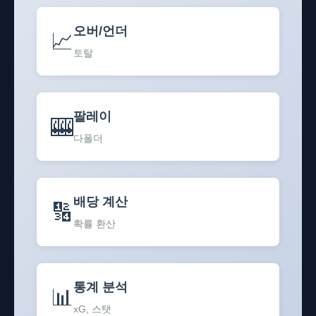
오버/언더
📈
토탈
팔레이
🎰
다폴더
배당 계산
🔢
확률 환산
통계 분석
📊
xG, 스탯