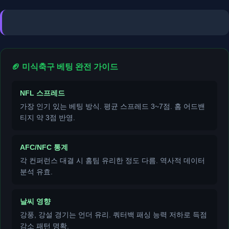
🏈 미식축구 베팅 완전 가이드
NFL 스프레드
가장 인기 있는 베팅 방식. 평균 스프레드 3~7점. 홈 어드밴
티지 약 3점 반영.
AFC/NFC 통계
각 컨퍼런스 대결 시 홈팀 유리한 정도 다름. 역사적 데이터
분석 유효.
날씨 영향
강풍, 강설 경기는 언더 유리. 쿼터백 패싱 능력 저하로 득점
감소 패턴 명확.