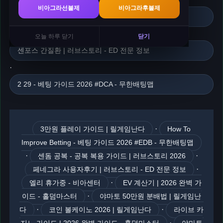
비아그라선불제
비아그라후불제
Genie Jackpots Megaways 블루프린트 | 릴게임난다
·
오늘 하루 닫기
닫기
센포스 간질환 | 러브스토리 - ED 전문 정보
·
2 29 - 베팅 가이드 2026 #DCA - 무한배팅맵
·
3만원 플레이 가이드 | 릴게임난다
How To
Improve Betting - 베팅 가이드 2026 #EDB - 무한배팅맵
·
·
센돔 공복 - 공복 복용 가이드 | 러브스토리 2026
·
페네그라 사용자후기 | 러브스토리 - ED 전문 정보
·
엘리 휴가중 - 비아센터
EV 계산기 | 2026 완벽 가
·
이드 - 홀덤마스터
야마토 50만원 분배법 | 릴게임난
·
·
다
코인 볼케이노 2026 | 릴게임난다
라이브 카
·