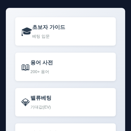
초보자 가이드
🎓
베팅 입문
용어 사전
📖
200+ 용어
밸류베팅
💎
기대값(EV)