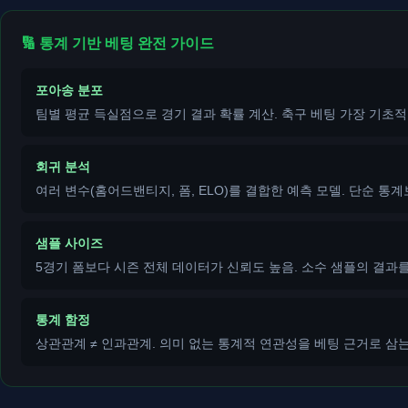
🔢 통계 기반 베팅 완전 가이드
포아송 분포
팀별 평균 득실점으로 경기 결과 확률 계산. 축구 베팅 가장 기초적
회귀 분석
여러 변수(홈어드밴티지, 폼, ELO)를 결합한 예측 모델. 단순 통
샘플 사이즈
5경기 폼보다 시즌 전체 데이터가 신뢰도 높음. 소수 샘플의 결과를
통계 함정
상관관계 ≠ 인과관계. 의미 없는 통계적 연관성을 베팅 근거로 삼는