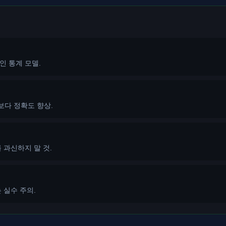
인 통계 모델.
계보다 정확도 향상.
 과신하지 말 것.
 실수 주의.