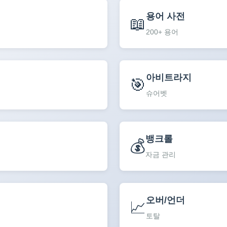
용어 사전
📖
200+ 용어
아비트라지
🎯
슈어벳
뱅크롤
💰
자금 관리
오버/언더
📈
토탈