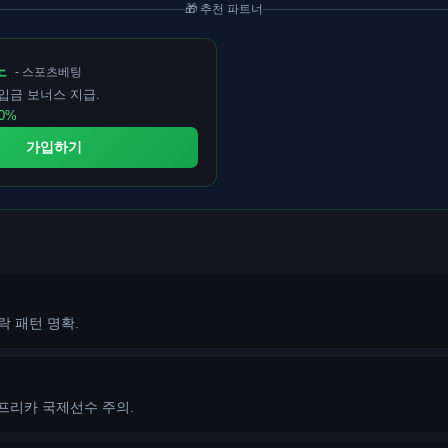
🎁 추천 파트너
노
- 스포츠베팅
입금 보너스 지급.
0%
가입하기
락 패턴 명확.
아프리카 국제선수 주의.