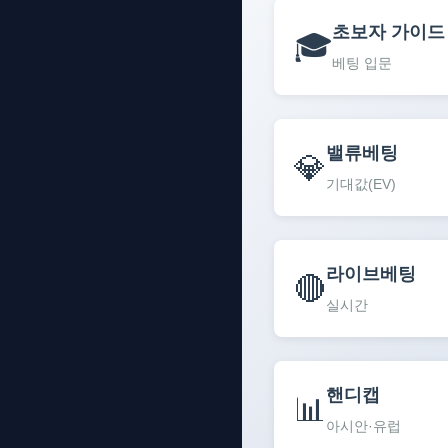
초보자 가이드
🎓
베팅 입문
밸류베팅
💎
기대값(EV)
라이브베팅
🔴
실시간
핸디캡
📊
아시안·유럽