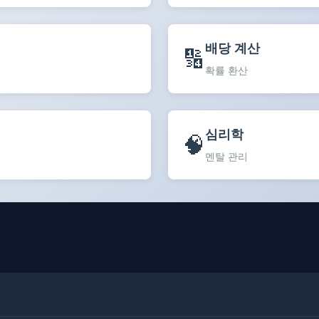
배당 계산
🔢
확률 환산
심리학
🧠
멘탈 관리