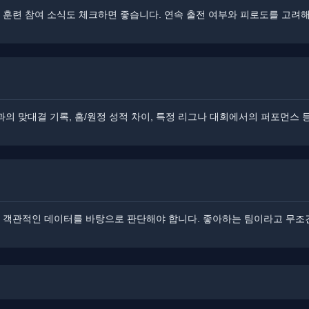
​훈련 참여 소식도 체크하면 좋습니다. ​연속 출전 여부와 피로도를 고려해
과의 맞대결 기록, 홈/원정 성적 차이, 특정 리그나 대회에서의 퍼포먼스
 객관적인 데이터를 바탕으로 판단해야 합니다. ​​좋아하는 팀이라고 무조