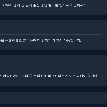
야 하며, 경기 전 공식 출전 명단 발표를 반드시 확인하세요.
 등을 종합적으로 분석하면 더 정확한 예측이 가능합니다.
건 베팅하거나, 연패 후 무리하게 복구하려는 시도는 피해야 합니다.