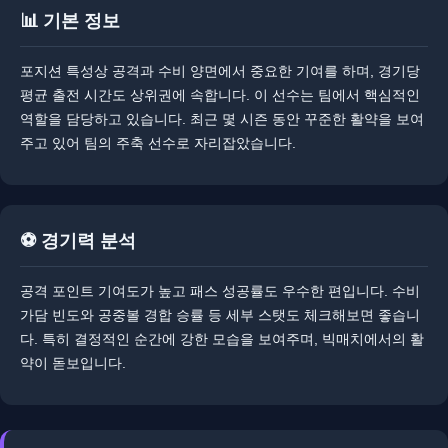
📊 기본 정보
​포지션 특성상 공격과 수비 양면에서 중요한 기여를 하며, 경기당
평균 출전 시간도 상위권에 속합니다. 이 선수는 팀에서 핵심적인
역할을 담당하고 있습니다. 최근 몇 시즌 동안 꾸준한 활약을 보여
주고 있어 팀의 주축 선수로 자리잡았습니다.
⚽ 경기력 분석
공격 포인트 기여도가 높고 패스 성공률도 우수한 편입니다. ​​수비
가담 빈도와 공중볼 경합 승률 등 세부 스탯도 체크해보면 좋습니
다. 특히 결정적인 순간에 강한 모습을 보여주며, 빅매치에서의 활
약이 돋보입니다.