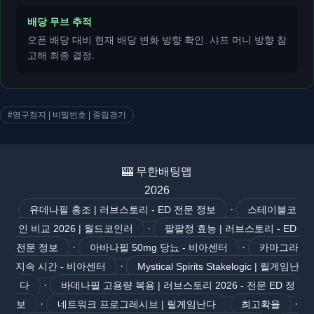
배당 무브 추적
오픈 배당 대비 현재 배당 변화 방향 확인. 샤프 머니 방향 참
고해 최종 결정.
#영구정지 | 비밀번호 | 중립경기
🎰 무한배팅맵
2026
·
유데나필 홍조 | 러브스토리 - ED 전문 정보
스테이블코
·
인 비교 2026 | 월드코인러
팔팔정 효능 | 러브스토리 - ED
·
·
전문 정보
아바나필 50mg 당뇨 - 비아센터
카마그라
·
지속 시간 - 비아센터
Mystical Spirits Stakelogic | 릴게임난
·
다
바데나필 고용량 복용 | 러브스토리 2026 - 전문 ED 정
·
·
보
네트워크 프로그레시브 | 릴게임난다
최고확율