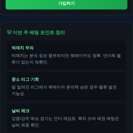
가입하기
💡 이번 주 베팅 포인트 정리
빅매치 주의
빅매치는 분석 정보 풍부하지만 북메이커도 정확. 언더독 밸
류가 없는지 재확인.
중소 리그 기회
덜 알려진 리그에서 북메이커 분석력 낮은 경우 밸류 발견
가능성.
날씨 체크
강풍/강우 예보 경기는 언더 재검토. 특히 오버 예정 베팅은
날씨 최종 확인.