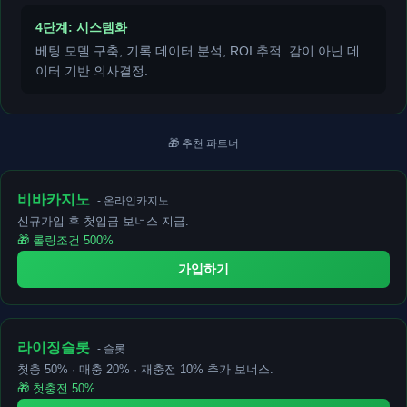
4단계: 시스템화
베팅 모델 구축, 기록 데이터 분석, ROI 추적. 감이 아닌 데
이터 기반 의사결정.
🎁 추천 파트너
비바카지노
- 온라인카지노
신규가입 후 첫입금 보너스 지급.
🎁 롤링조건 500%
가입하기
라이징슬롯
- 슬롯
첫충 50% · 매충 20% · 재충전 10% 추가 보너스.
🎁 첫충전 50%