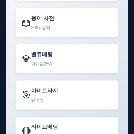
용어 사전
📖
200+ 용어
밸류베팅
💎
기대값(EV)
아비트라지
🎯
슈어벳
라이브베팅
🔴