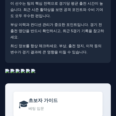
이 선수는 팀의 핵심 전력으로 경기당 평균 출전 시간이 높
습니다. ​최근 시즌 활약상을 보면 공격 포인트와 수비 기여
도 모두 우수한 편입니다.
부상 이력과 컨디션 관리가 중요한 포인트입니다. ​경기 전
출전 명단을 반드시 확인하시고, 최근 5경기 기록을 참고하
세요.
최신 정보를 항상 체크하세요. 부상, 출전 정지, 이적 등의
변수가 경기 결과에 큰 영향을 미칠 수 있습니다.
초보자 가이드
🎓
베팅 입문