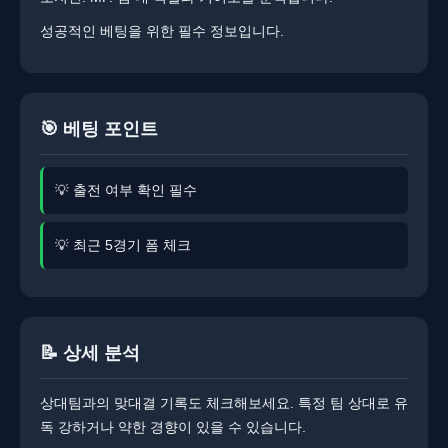
성공적인 베팅을 위한 필수 정보입니다.
🎯 베팅 포인트
💡 출전 여부 확인 필수
💡 최근 5경기 폼 체크
📝 상세 분석
상대팀과의 맞대결 기록도 체크해보세요. ​​특정 팀 상대로 유
독 강하거나 약한 경향이 있을 수 있습니다.